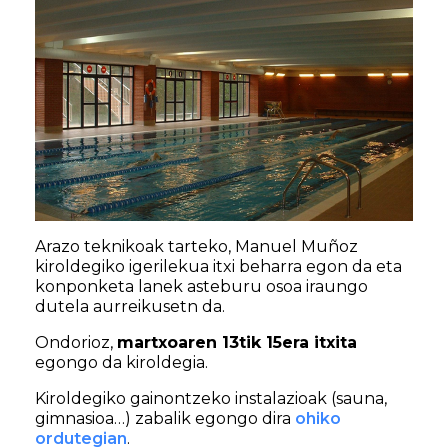
Arazo teknikoak tarteko, Manuel Muñoz
kiroldegiko igerilekua itxi beharra egon da eta
konponketa lanek asteburu osoa iraungo
dutela aurreikusetn da.
Ondorioz,
martxoaren 13tik 15era itxita
egongo da kiroldegia.
Kiroldegiko gainontzeko instalazioak (sauna,
gimnasioa…) zabalik egongo dira
ohiko
ordutegian
.