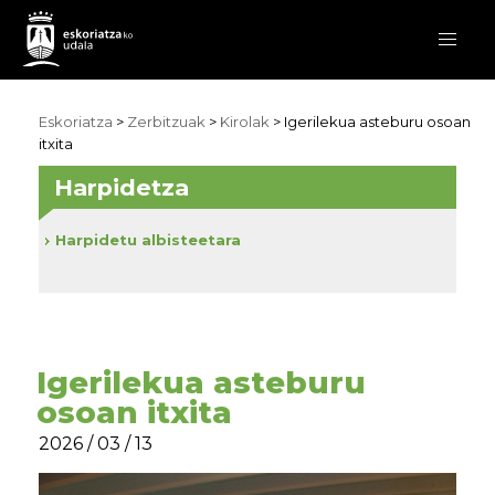
Eskoriatza
>
Zerbitzuak
>
Kirolak
> Igerilekua asteburu osoan
itxita
Harpidetza
Harpidetu albisteetara
Igerilekua asteburu
osoan itxita
2026 / 03 / 13