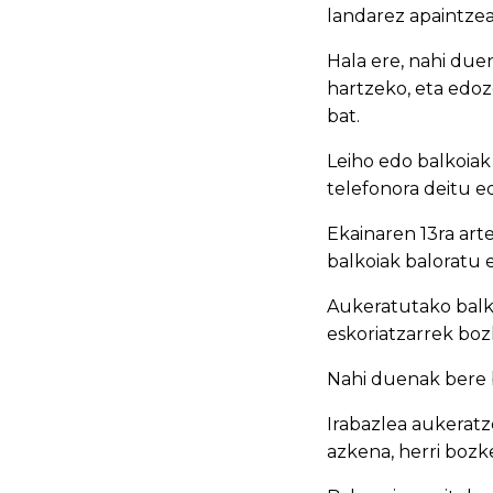
landarez apaintzea
Hala ere, nahi du
hartzeko, eta edoz
bat.
Leiho edo balkoiak
telefonora deitu 
Ekainaren 13ra art
balkoiak baloratu 
Aukeratutako balko
eskoriatzarrek boz
Nahi duenak bere 
Irabazlea aukeratz
azkena, herri bozk