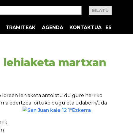
TRAMITEAK
AGENDA
KONTAKTUA
ES
I lehiaketa martxan
ko loreen lehiaketa antolatu du gure herriko
herria edertzea lortuko dugu eta udaberri/uda
rik.
in