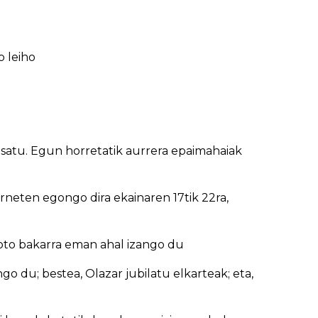
o leiho
osatu. Egun horretatik aurrera epaimahaiak
rneten egongo dira ekainaren 17tik 22ra,
oto bakarra eman ahal izango du
o du; bestea, Olazar jubilatu elkarteak; eta,