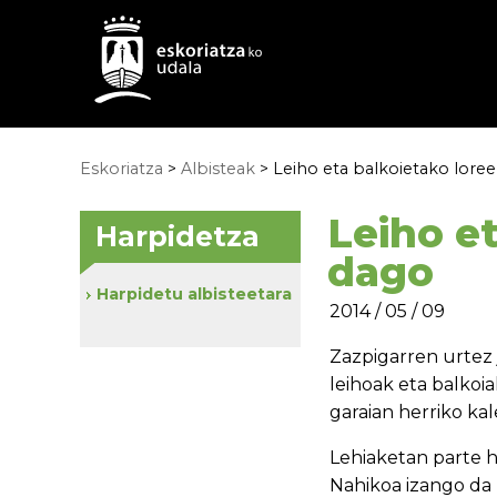
Eskoriatza
>
Albisteak
> Leiho eta balkoietako loree
Leiho e
Harpidetza
dago
Harpidetu albisteetara
2014 / 05 / 09
Zazpigarren urtez j
leihoak eta balkoi
garaian herriko kal
Lehiaketan parte h
Nahikoa izango da 