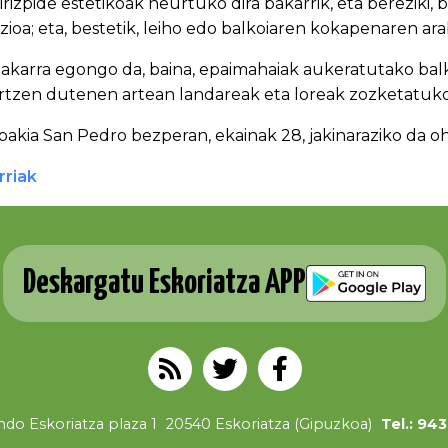
irizpide estetikoak neurtuko dira bakarrik, eta bereziki,
zioa; eta, bestetik, leiho edo balkoiaren kokapenaren a
 bakarra egongo da, baina, epaimahaiak aukeratutako balk
rtzen dutenen artean landareak eta loreak zozketatuko 
akia San Pedro bezperan, ekainak 28, jakinaraziko da oh
rriak
Deskargatu Eskoriatza APP
do Eskoriatza plaza 1
20540 Eskoriatza (Gipuzkoa)
Tel.: 94