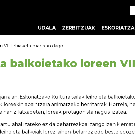
UDALA
ZERBITZUAK
ESKORIATZA
n VII lehiaketa martxan dago
ta balkoietako loreen VI
arraian, Eskoriatzako Kultura sailak leiho eta balkoieta
ak loreekin apaintzera animatzeko herritarrak. Horrela, 
e nahiz fatxadetan, loreak protagonista nagusi izatea.
artu ahal izateko ez da beharrezkoa izango izenik emate
leiho eta balkoiak lorez, aihen-belarrez edo beste edoze