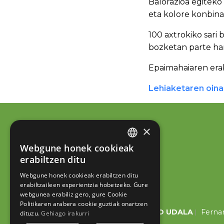
Balorazioa egiteko 
eta kolore konbina
100 axtrokiko sari
bozketan parte ha
Epaimahaiaren erab
Lehiaketaren oina
×
Webgune honek cookieak
BASQUE
erabiltzen ditu
SPANISH
Webgune honek cookieak erabiltzen ditu
erabiltzaileen esperientzia hobetzeko. Gure
webgunea erabiliz gero, gure Cookie
Politikaren arabera cookie guztiak onartzen
ESKORIATZAKO UDALA
Fernan
dituzu.
Gehiago irakurri