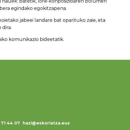
 bi hauek: batetik, lore-konposizioaren bolumen
rabera egindako egokitzapena.
oietako jabeei landare bat oparituko zaie, eta
dira.
iko komunikazio bideetatik.
3 71 44 07
hazi@eskoriatza.eus