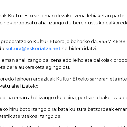
.
enak Kultur Etxean eman dezake izena lehiaketan parte
einek proposatu ahal izango du bere gustuko balkoi ed
 proposatzeko Kultur Etxera jo beharko da, 943 7146 88
edo
kultura@eskoriatza.net
helbidera idatzi.
e eman ahal izango da izena edo leiho eta balkoiak prop
eta bere aukeraketa egingo du.
i edo leihoen argazkiak Kultur Etxeko sarreran eta inte
katu ahal izateko.
botoa eman ahal izango du, baina, pertsona bakoitzak b
eko hiru boto izango dira: bata kultura batzordeak emang
etatik ateratakoa izango da.