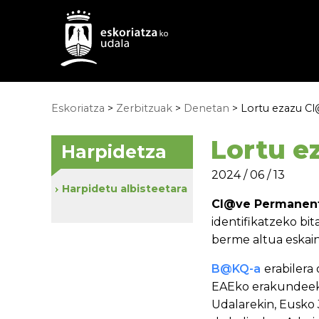
Eskoriatza
>
Zerbitzuak
>
Denetan
> Lortu ezazu Cl@
Lortu ez
Harpidetza
2024 / 06 / 13
Harpidetu albisteetara
Cl@ve Permanen
identifikatzeko bi
berme altua eskai
B@KQ-a
erabilera
EAEko erakundeekin
Udalarekin, Eusko 