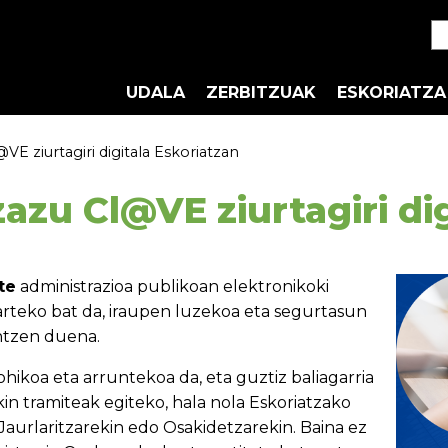
UDALA
ZERBITZUAK
ESKORIATZA
VE ziurtagiri digitala Eskoriatzan
azu Cl@VE ziurtagiri di
te
administrazioa publikoan elektronikoki
tarteko bat da, iraupen luzekoa eta segurtasun
ntzen duena.
 ohikoa eta arruntekoa da, eta guztiz baliagarria
 tramiteak egiteko, hala nola Eskoriatzako
Jaurlaritzarekin edo Osakidetzarekin. Baina ez