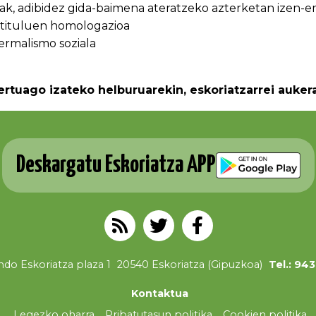
k, adibidez gida-baimena ateratzeko azterketan izen-
-tituluen homologazioa
ermalismo soziala
ertuago izateko helburuarekin, eskoriatzarrei auke
Deskargatu Eskoriatza APP
do Eskoriatza plaza 1
20540 Eskoriatza (Gipuzkoa)
Tel.: 94
Kontaktua
Legezko oharra
Pribatutasun politika
Cookien politika