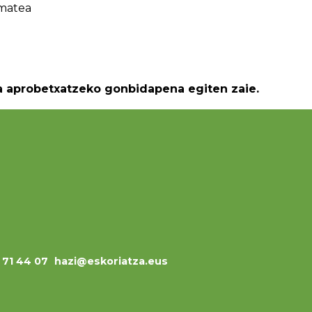
ematea
ra aprobetxatzeko gonbidapena egiten zaie.
3 71 44 07
hazi@eskoriatza.eus