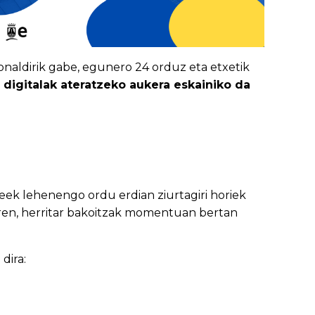
ronaldirik gabe, egunero 24 orduz eta etxetik
digitalak ateratzeko aukera eskainiko da
eek lehenengo ordu erdian ziurtagiri horiek
doren, herritar bakoitzak momentuan bertan
dira: