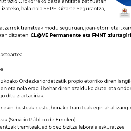
istrazio Orokorreko beste entitate batzuetan
l izateko, hala nola SEPE, Gizarte Segurantza,
riatzarrek tramiteak modu seguruan, joan-etorri eta itxa
izan ditzaten,
CL@VE Permanente eta FMNT ziurtagiri 
 asteartea
ea
oako Ordezkariordetzatik propio etorriko diren langil
ten eta nola erabili behar diren azalduko dute, eta on
o ditu ziurtagiriak.
horiekin, besteak beste, honako tramiteak egin ahal izango 
ak (Servicio Público de Empleo)
antzak tramiteak, adibidez bizitza laborala eskuratzea