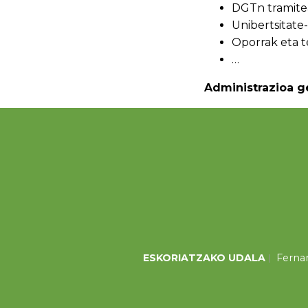
DGTn tramitea
Unibertsitate
Oporrak eta t
…
Administrazioa g
ESKORIATZAKO UDALA
Fernan