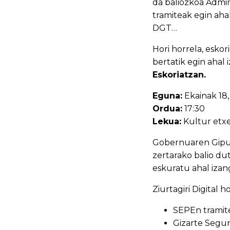
da baliozkoa Admin
tramiteak egin aha
DGT…
Hori horrela, esko
bertatik egin ahal 
Eskoriatzan.
Eguna:
Ekainak 18,
Ordua:
17:30
Lekua:
Kultur etx
Gobernuaren Gipuzk
zertarako balio du
eskuratu ahal izang
Ziurtagiri Digital 
SEPEn tramite
Gizarte Segur