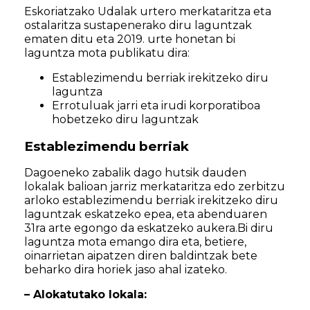
Eskoriatzako Udalak urtero merkataritza eta
ostalaritza sustapenerako diru laguntzak
ematen ditu eta 2019. urte honetan bi
laguntza mota publikatu dira:
Establezimendu berriak irekitzeko diru
laguntza
Errotuluak jarri eta irudi korporatiboa
hobetzeko diru laguntzak
Establezimendu berriak
Dagoeneko zabalik dago hutsik dauden
lokalak balioan jarriz merkataritza edo zerbitzu
arloko establezimendu berriak irekitzeko diru
laguntzak eskatzeko epea, eta abenduaren
31ra arte egongo da eskatzeko aukera.Bi diru
laguntza mota emango dira eta, betiere,
oinarrietan aipatzen diren baldintzak bete
beharko dira horiek jaso ahal izateko.
– Alokatutako lokala: