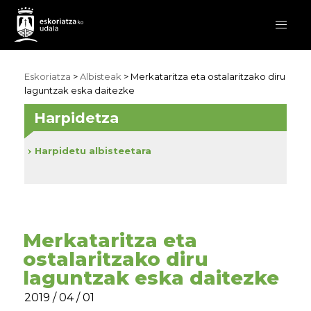
Eskoriatza
>
Albisteak
> Merkataritza eta ostalaritzako diru
laguntzak eska daitezke
Harpidetza
Harpidetu albisteetara
Merkataritza eta
ostalaritzako diru
laguntzak eska daitezke
2019 / 04 / 01