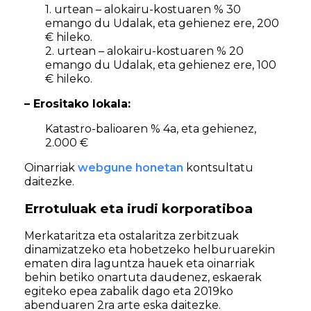
1. urtean – alokairu-kostuaren % 30
emango du Udalak, eta gehienez ere, 200
€ hileko.
2. urtean – alokairu-kostuaren % 20
emango du Udalak, eta gehienez ere, 100
€ hileko.
– Erositako lokala:
Katastro-balioaren % 4a, eta gehienez,
2.000 €
Oinarriak
webgune honetan
kontsultatu
daitezke.
Errotuluak eta irudi korporatiboa
Merkataritza eta ostalaritza zerbitzuak
dinamizatzeko eta hobetzeko helburuarekin
ematen dira laguntza hauek eta oinarriak
behin betiko onartuta daudenez, eskaerak
egiteko epea zabalik dago eta 2019ko
abenduaren 2ra arte eska daitezke.