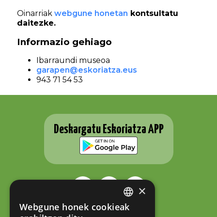
Oinarriak
webgune honetan
kontsultatu
daitezke.
Informazio gehiago
Ibarraundi museoa
garapen@eskoriatza.eus
943 71 54 53
Deskargatu Eskoriatza APP
×
Webgune honek cookieak
BASQUE
ESKORIATZAKO UDALA