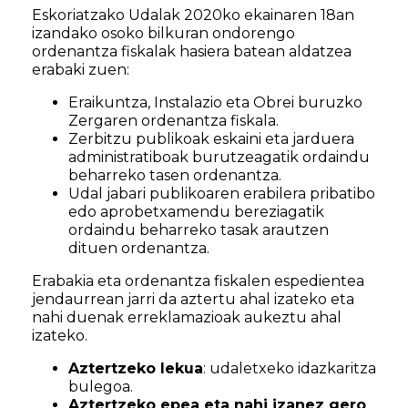
Eskoriatzako Udalak 2020ko ekainaren 18an
izandako osoko bilkuran ondorengo
ordenantza fiskalak hasiera batean aldatzea
erabaki zuen:
Eraikuntza, Instalazio eta Obrei buruzko
Zergaren ordenantza fiskala.
Zerbitzu publikoak eskaini eta jarduera
administratiboak burutzeagatik ordaindu
beharreko tasen ordenantza.
Udal jabari publikoaren erabilera pribatibo
edo aprobetxamendu bereziagatik
ordaindu beharreko tasak arautzen
dituen ordenantza.
Erabakia eta ordenantza fiskalen espedientea
jendaurrean jarri da aztertu ahal izateko eta
nahi duenak erreklamazioak aukeztu ahal
izateko.
Aztertzeko lekua
: udaletxeko idazkaritza
bulegoa.
Aztertzeko epea eta nahi izanez gero