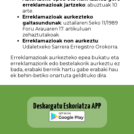
erreklamazioak jartzeko
: abuztuak 10
arte.
Erreklamazioak aurkezteko
gaitasundunak
: uztailaren 5eko 11/1989
Foru Arauaren 17. artikuluan
zehaztutakoak.
Erreklamazioak non aurkeztu
:
Udaletxeko Sarrera Erregistro Orokorra.
Erreklamazioak aurkezteko epea bukatu eta
erreklamaziorik edo bestelakorik aurkeztu ez
bada, erabaki berririk hartu gabe erabaki hau
ek behin-betiko onartuta geldituko dira.
Deskargatu Eskoriatza APP