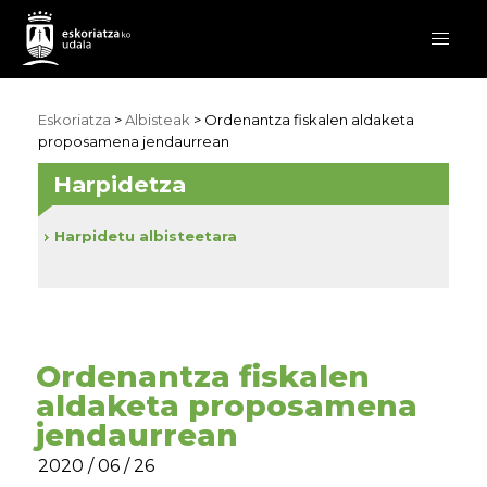
Eskoriatza
>
Albisteak
> Ordenantza fiskalen aldaketa
proposamena jendaurrean
Harpidetza
Harpidetu albisteetara
Ordenantza fiskalen
aldaketa proposamena
jendaurrean
2020 / 06 / 26