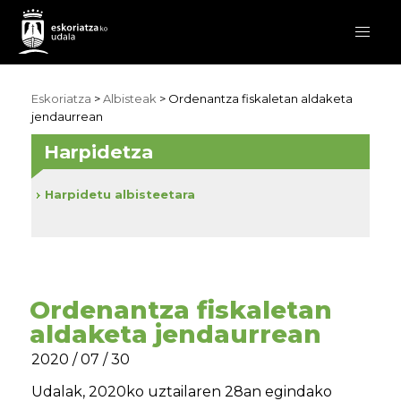
Eskoriatza
>
Albisteak
> Ordenantza fiskaletan aldaketa
jendaurrean
Harpidetza
Harpidetu albisteetara
Ordenantza fiskaletan
aldaketa jendaurrean
2020 / 07 / 30
Udalak, 2020ko uztailaren 28an egindako