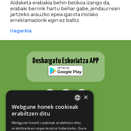
Aldaketa erabakia behin betikoa izango da,
erabaki berririk hartu behar gabe, jendaurrean
jartzeko arauzko epea igarota inolako
erreklamaziorik egin ez balitz.
Iragarkia
Deskargatu Eskoriatza APP
×
Webgune honek cookieak
BASQUE
ESKORIATZAKO UDALA
erabiltzen ditu
Fernando Eskoriatza plaza 1
SPANISH
20540 Eskoriatza (Gipuzkoa)
Webgune honek cookieak erabiltzen ditu
Tel.: 943 71 44 07
erabiltzaileen esperientzia hobetzeko. Gure
hazi@eskoriatza.eus