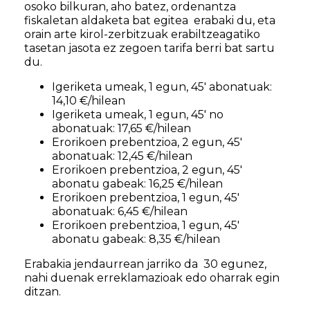
osoko bilkuran, aho batez, ordenantza
fiskaletan aldaketa bat egitea erabaki du, eta
orain arte kirol-zerbitzuak erabiltzeagatiko
tasetan jasota ez zegoen tarifa berri bat sartu
du.
Igeriketa umeak, 1 egun, 45′ abonatuak:
14,10 €/hilean
Igeriketa umeak, 1 egun, 45′ no
abonatuak: 17,65 €/hilean
Erorikoen prebentzioa, 2 egun, 45′
abonatuak: 12,45 €/hilean
Erorikoen prebentzioa, 2 egun, 45′
abonatu gabeak: 16,25 €/hilean
Erorikoen prebentzioa, 1 egun, 45′
abonatuak: 6,45 €/hilean
Erorikoen prebentzioa, 1 egun, 45′
abonatu gabeak: 8,35 €/hilean
Erabakia jendaurrean jarriko da 30 egunez,
nahi duenak erreklamazioak edo oharrak egin
ditzan.