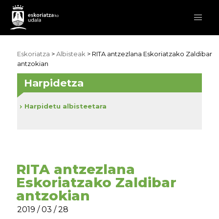
Eskoriatza
>
Albisteak
> RITA antzezlana Eskoriatzako Zaldibar
antzokian
Harpidetza
Harpidetu albisteetara
RITA antzezlana
Eskoriatzako Zaldibar
antzokian
2019 / 03 / 28