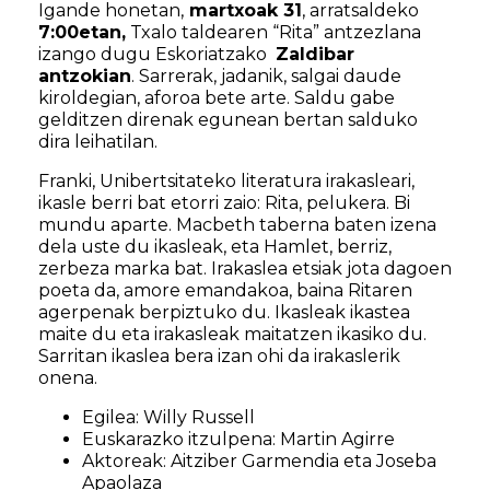
Igande honetan,
martxoak 31
, arratsaldeko
7:00etan,
Txalo taldearen “Rita” antzezlana
izango dugu Eskoriatzako
Zaldibar
antzokian
. Sarrerak, jadanik, salgai daude
kiroldegian, aforoa bete arte. Saldu gabe
gelditzen direnak egunean bertan salduko
dira leihatilan.
Franki, Unibertsitateko literatura irakasleari,
ikasle berri bat etorri zaio: Rita, pelukera. Bi
mundu aparte. Macbeth taberna baten izena
dela uste du ikasleak, eta Hamlet, berriz,
zerbeza marka bat. Irakaslea etsiak jota dagoen
poeta da, amore emandakoa, baina Ritaren
agerpenak berpiztuko du. Ikasleak ikastea
maite du eta irakasleak maitatzen ikasiko du.
Sarritan ikaslea bera izan ohi da irakaslerik
onena.
Egilea: Willy Russell
Euskarazko itzulpena: Martin Agirre
Aktoreak: Aitziber Garmendia eta Joseba
Apaolaza