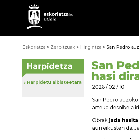
Eskoriatza
>
Zerbitzuak
>
Hirigintza
> San Pedro auzo
San Ped
Harpidetza
hasi dir
Harpidetu albisteetara
2026 / 02 / 10
San Pedro auzoko 11
arteko desnibela i
Obrak
jada hasit
aurreikusten da. 