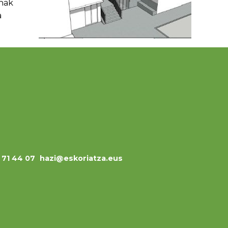
enak
a
3 71 44 07
hazi@eskoriatza.eus