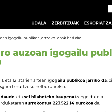
UDALA
ZERBITZUAK
ESKORIATZA
an igogailu publikoa jartzeko lanak hasi dira
ro auzoan igogailu publ
a
. eta 12. atarien artean
igogailu publikoa jarriko da
, 
risgarri bihurtzeko helburuarekin.
a daude
, eta
sei hilabeteko iraupena
izango dutela
Jarduketaren
aurrekontua 223.522,14 eurokoa
da.