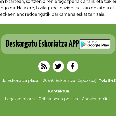
n bitartean, sortzen diren eragozpenak ahalik eta txiki
ingo da. Hala ere, bizilagunei pazientzia izan dezatela et
itezkeen endredoengatik barkamena eskatzen zaie.
Deskargatu Eskoriatza APP
do Eskoriatza plaza 1
20540 Eskoriatza (Gipuzkoa)
Tel.: 94
Kontaktua
Legezko oharra
Pribatutasun politika
Cookien politika