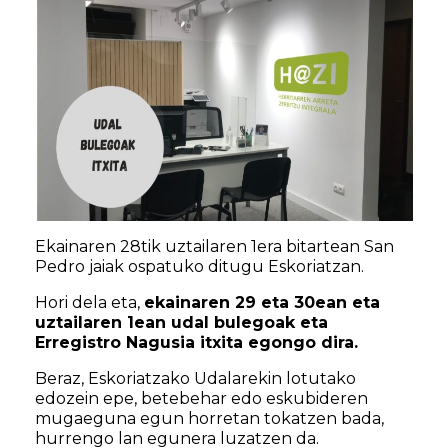
Ekainaren 28tik uztailaren 1era bitartean San
Pedro jaiak ospatuko ditugu Eskoriatzan.
Hori dela eta,
ekainaren 29 eta 30ean eta
uztailaren 1ean udal bulegoak eta
Erregistro Nagusia itxita egongo dira.
Beraz, Eskoriatzako Udalarekin lotutako
edozein epe, betebehar edo eskubideren
mugaeguna egun horretan tokatzen bada,
hurrengo lan egunera luzatzen da.