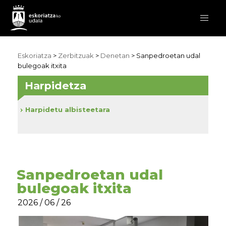
Eskoriatza
>
Zerbitzuak
>
Denetan
> Sanpedroetan udal
bulegoak itxita
Harpidetza
Harpidetu albisteetara
Sanpedroetan udal
bulegoak itxita
2026 / 06 / 26