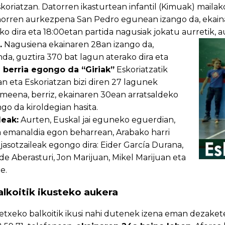
koriatzan. Datorren ikasturtean infantil (Kimuak) mailako
 horren aurkezpena San Pedro egunean izango da, ekain
uko dira eta 18:00etan partida nagusiak jokatu aurretik,
.
Nagusiena ekainaren 28an izango da,
nda, guztira 370 bat lagun aterako dira eta
i berria egongo da “Giriak”
Eskoriatzatik
n eta Eskoriatzan bizi diren 27 lagunek
meena, berriz, ekainaren 30ean arratsaldeko
go da kiroldegian hasita.
leak:
Aurten, Euskal jai eguneko eguerdian,
 emanaldia egon beharrean, Arabako harri
ijasotzaileak egongo dira: Eider García Durana,
de Aberasturi, Jon Marijuan, Mikel Marijuan eta
e.
lkoitik ikusteko aukera
xeko balkoitik ikusi nahi dutenek izena eman dezakete 