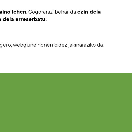
aino lehen
. Gogorarazi behar da
ezin dela
n dela erreserbatu.
gero, webgune honen bidez jakinaraziko da.