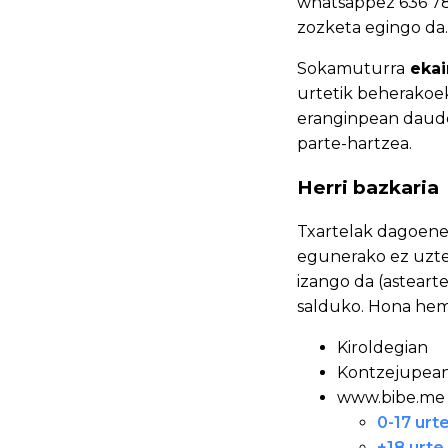
whatsappez 636 78
zozketa egingo da.
Sokamuturra
ekai
urtetik beherakoek
eranginpean daud
parte-hartzea.
Herri bazkaria
Txartelak dagoene
egunerako ez uzt
izango da (asteart
salduko. Hona hem
Kiroldegian
Kontzejupean,
www.bibe.me 
0-17 urt
+18 urte