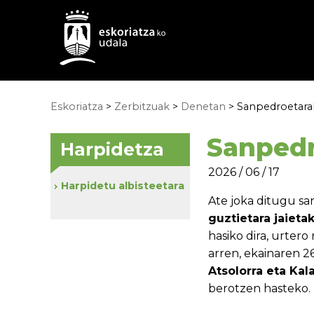
Eskoriatza
>
Zerbitzuak
>
Denetan
> Sanpedroetarak
Sanpedr
Harpidetza
2026 / 06 / 17
Harpidetu albisteetara
Ate joka ditugu s
guztietara jaieta
hasiko dira, urtero
arren, ekainaren 2
Atsolorra eta Kal
berotzen hasteko.