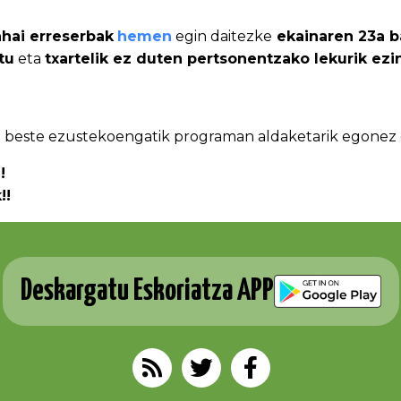
hai erreserbak
hemen
egin daitezke
ekainaren 23a b
tu
eta
txartelik ez duten pertsonentzako lekurik ezi
o beste ezustekoengatik programan aldaketarik egonez 
!
!!
Deskargatu Eskoriatza APP