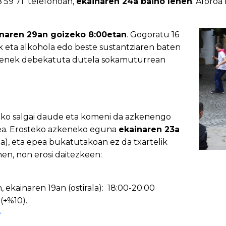
 59 71 telefonoan,
ekainaren 24a baino lehen
. Aforoa
naren 29an goizeko 8:00etan
. Gogoratu 16
 eta alkohola edo beste sustantziaren baten
enek debekatuta dutela sokamuturrean
ko salgai daude eta komeni da azkenengo
ea. Erosteko azkeneko eguna
ekainaren 23a
ea), eta epea bukatutakoan ez da txartelik
en, non erosi daitezkeen:
 ekainaren 19an (ostirala): 18:00-20:00
(+%10).
e