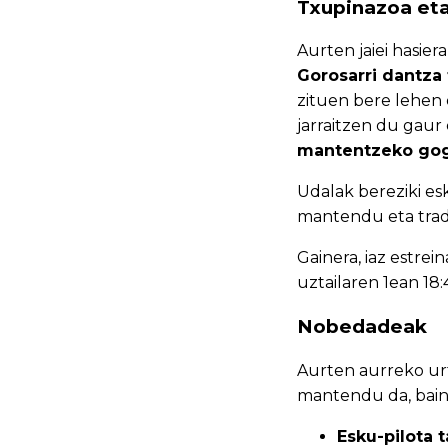
Txupinazoa eta
Aurten jaiei hasie
Gorosarri dantza
zituen bere lehen 
jarraitzen du gaur
mantentzeko go
Udalak bereziki esk
mantendu eta tradi
Gainera, iaz estre
uztailaren 1ean 18:
Nobedadeak
Aurten aurreko ur
mantendu da, baina 
Esku-pilota 