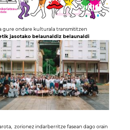
ta gure ondare kulturala transmititzen
etik jasotako belaunaldiz belaunaldi
rota, zorionez indarberritze fasean dago orain