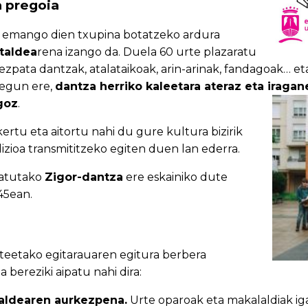
 pregoia
ra emango dien txupina botatzeko ardura
 taldea
rena izango da. Duela 60 urte plazaratu
ezpata dantzak, atalataikoak, arin-arinak, fandagoak… e
 egun ere,
dantza herriko kaleetara ateraz eta iragan
goz
.
ertu eta aitortu nahi du gure kultura bizirik
zioa transmititzeko egiten duen lan ederra.
inatutako
Zigor-dantza
ere eskainiko dute
45ean.
teetako egitarauaren egitura berbera
bereziki aipatu nahi dira:
taldearen aurkezpena.
Urte oparoak eta makalaldiak iga