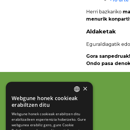
Herri bazkariko
ma
menurik konparti
Aldaketak
Eguraldiagatik ed
Gora sanpedruak!
Ondo pasa denok
×
Webgune honek cookieak
BASQUE
erabiltzen ditu
SPANISH
Webgune honek cookieak erabiltzen ditu
erabiltzaileen esperientzia hobetzeko. Gure
webgunea erabiliz gero, gure Cookie