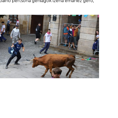
 baino pertsona gehiagok izena emanez gero,