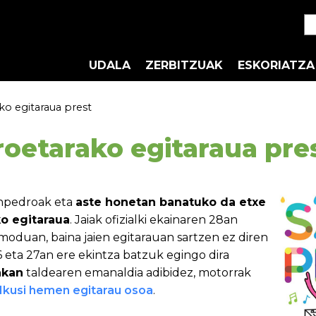
UDALA
ZERBITZUAK
ESKORIATZA
o egitaraua prest
oetarako egitaraua pre
anpedroak eta
aste honetan banatuko da etxe
ko egitaraua
. Jaiak ofizialki ekainaren 28an
 moduan, baina jaien egitarauan sartzen ez diren
6 eta 27an ere ekintza batzuk egingo dira
akan
taldearen emanaldia adibidez, motorrak
Ikusi hemen egitarau osoa
.