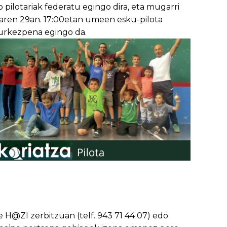
 pilotariak federatu egingo dira, eta mugarri
aren 29an. 17:00etan umeen esku-pilota
 aurkezpena egingo da.
H@ZI zerbitzuan (telf. 943 71 44 07) edo