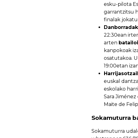
esku-pilota Es
garrantzitsu
finalak jokat
Danborradak
22:30ean irte
arten
batailo
kanpokoak iza
osatutakoa. U
19:00etan izan
Harrijasotzai
euskal dantza
eskolako harr
Sara Jiménez 
Maite de Felip
Sokamuturra ba
Sokamuturra udalet