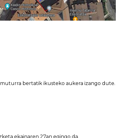
amuturra bertatik ikusteko aukera izango dute.
zketa ekainaren 27an egingo da.