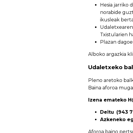
Hesia jarriko
norabide guzti
ikusleak ber
Udaletxearen a
Txistularien h
Plazan dagoen
Alboko argazkia kl
Udaletxeko bal
Pleno aretoko balk
Baina aforoa muga
Izena emateko H
Deitu
(943 7
Azkeneko egu
Aforoa baino perts