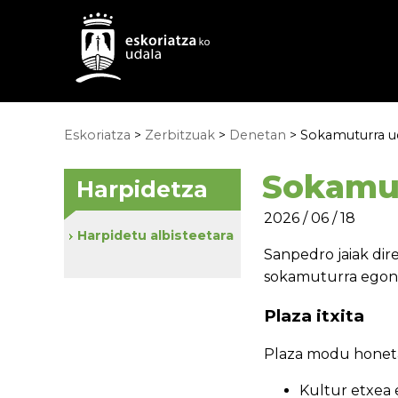
Eskoriatza
>
Zerbitzuak
>
Denetan
> Sokamuturra ud
Sokamut
Harpidetza
2026 / 06 / 18
Harpidetu albisteetara
Sanpedro jaiak dire
sokamuturra egong
Plaza itxita
Plaza modu honetar
Kultur etxea e