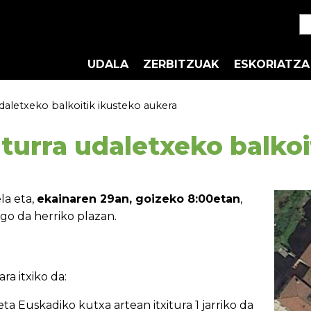
UDALA
ZERBITZUAK
ESKORIATZA
aletxeko balkoitik ikusteko aukera
urra udaletxeko balkoi
la eta,
ekainaren 29an, goizeko 8:00etan
,
o da herriko plazan.
a itxiko da:
ta Euskadiko kutxa artean itxitura 1 jarriko da