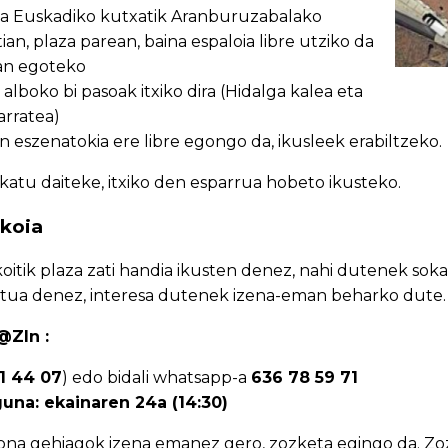
 da Euskadiko kutxatik Aranburuzabalako
an, plaza parean, baina espaloia libre utziko da
tan egoteko
lboko bi pasoak itxiko dira (Hidalga kalea eta
arratea)
 eszenatokia ere libre egongo da, ikusleek erabiltzeko.
ikatu daiteke, itxiko den esparrua hobeto ikusteko.
koia
oitik plaza zati handia ikusten denez, nahi dutenek sok
tua denez, interesa dutenek izena-eman beharko dute.
@ZIn :
1 44 07
) edo bidali whatsapp-a
636 78 59 71
na: ekainaren 24a (14:30)
ona gehiagok izena emanez gero, zozketa egingo da. Zo