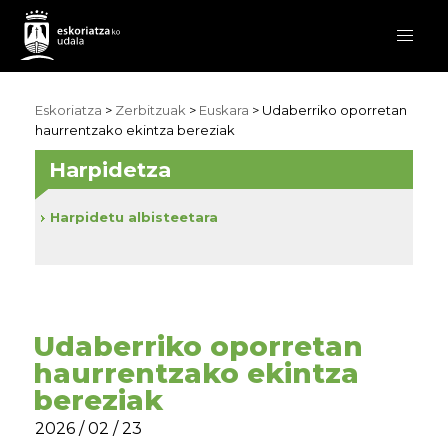
Eskoriatza
>
Zerbitzuak
>
Euskara
> Udaberriko oporretan
haurrentzako ekintza bereziak
Harpidetza
Harpidetu albisteetara
Udaberriko oporretan
haurrentzako ekintza
bereziak
2026 / 02 / 23