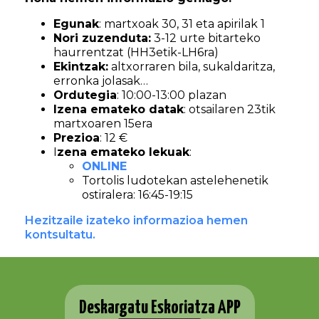
Egunak
: martxoak 30, 31 eta apirilak 1
Nori zuzenduta:
3-12 urte bitarteko
haurrentzat (HH3etik-LH6ra)
Ekintzak:
altxorraren bila, sukaldaritza,
erronka jolasak…
Ordutegia
: 10:00-13:00 plazan
Izena emateko datak
: otsailaren 23tik
martxoaren 15era
Prezioa
: 12 €
I
zena emateko lekuak
:
ONLINE
Tortolis ludotekan astelehenetik
ostiralera: 16:45-19:15
Hezitzaile izateko informazioa hemen
kontsultatu.
Deskargatu Eskoriatza APP