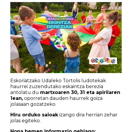
Eskoriatzako Udaleko Tortolis ludotekak
haurrei zuzendutako eskaintza berezia
antolatu du
martxoaren 30, 31 eta apirilaren
1ean,
oporretan dauden haurrek goiza
jolasaan gozatzeko.
Hiru orduko saioak
izango dira herrian zehar
jolas egiteko.
Hona hemen informazio gehiago: