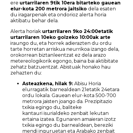
ere
urtarrilaren 9tik 10era bitarteko gauean
elur-kota 200 metrora jaitsiko
dela esaten
du iragarpenak eta ondorioz alerta horia
aktibatu behar dela.
Alerta horiak
urtarrilaren 9ko 24:00etatik
urtarrilaren 10eko goizeko 10:00ak arte
iraungo du, eta horrek adierazten du ordu
tarte horretan arriskua neurrikoa izango dela,
orokorrean biztanleentzat ez dela arazo
metereologikorik egongo, baina bai aktibitate
zehatz batzuentzat. Abistuak honako hau
zehazten du:
Asteazkena, hilak 9:
Abisu Horia
elurragatik barnealdean 21etatik 24etara
ordu lokala. Gauean elur-kota 500-700
metrora jaisten joango da. Prezipitazio
txikia egingo du, baliteke
kantauri isurialdeko zenbait lekutan
ertaina izatea. Egunaren amaieran izotz
txikia egingo du barnealdean, bereziki
mendi inguruetan eta Arabako zenbait