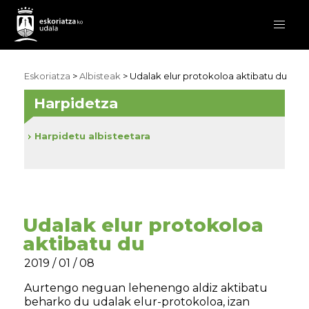
Eskoriatza
>
Albisteak
> Udalak elur protokoloa aktibatu du
Harpidetza
Harpidetu albisteetara
Udalak elur protokoloa
aktibatu du
2019 / 01 / 08
Aurtengo neguan lehenengo aldiz aktibatu
beharko du udalak elur-protokoloa, izan