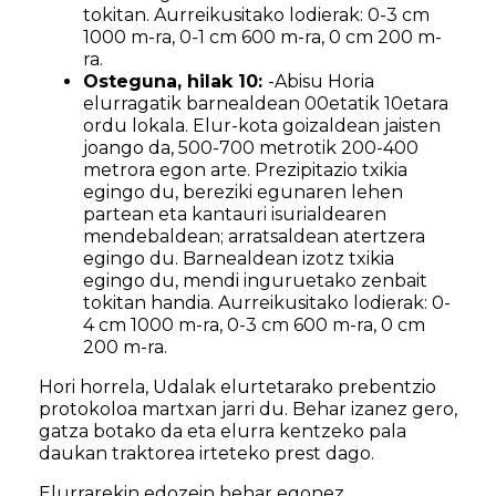
tokitan. Aurreikusitako lodierak: 0-3 cm
1000 m-ra, 0-1 cm 600 m-ra, 0 cm 200 m-
ra.
Osteguna, hilak 10:
-Abisu Horia
elurragatik barnealdean 00etatik 10etara
ordu lokala. Elur-kota goizaldean jaisten
joango da, 500-700 metrotik 200-400
metrora egon arte. Prezipitazio txikia
egingo du, bereziki egunaren lehen
partean eta kantauri isurialdearen
mendebaldean; arratsaldean atertzera
egingo du. Barnealdean izotz txikia
egingo du, mendi inguruetako zenbait
tokitan handia. Aurreikusitako lodierak: 0-
4 cm 1000 m-ra, 0-3 cm 600 m-ra, 0 cm
200 m-ra.
Hori horrela, Udalak elurtetarako prebentzio
protokoloa martxan jarri du. Behar izanez gero,
gatza botako da eta elurra kentzeko pala
daukan traktorea irteteko prest dago.
Elurrarekin edozein behar egonez