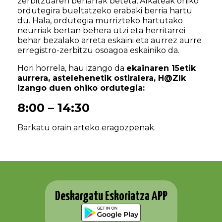
zerbitzuaren beharrak beteta, Alkateak ohiko
ordutegira bueltatzeko erabaki berria hartu
du. Hala, ordutegia murrizteko hartutako
neurriak bertan behera utzi eta herritarrei
behar bezalako arreta eskaini eta aurrez aurre
erregistro-zerbitzu osoagoa eskainiko da.
Hori horrela, hau izango da
ekainaren 15etik
aurrera, astelehenetik ostiralera, H@ZIk
izango duen ohiko ordutegia:
8:00 – 14:30
Barkatu orain arteko eragozpenak.
Deskargatu Eskoriatza APP