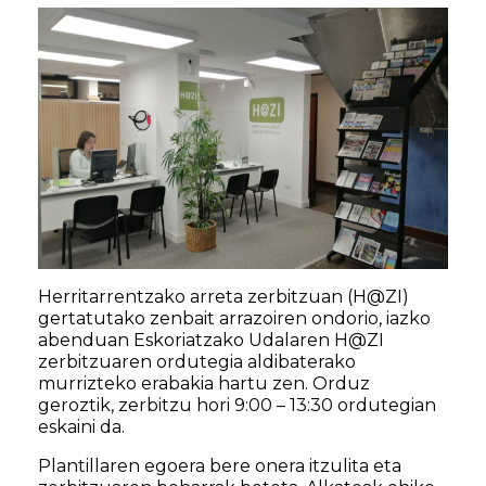
Herritarrentzako arreta zerbitzuan (H@ZI)
gertatutako zenbait arrazoiren ondorio, iazko
abenduan Eskoriatzako Udalaren H@ZI
zerbitzuaren ordutegia aldibaterako
murrizteko erabakia hartu zen. Orduz
geroztik, zerbitzu hori 9:00 – 13:30 ordutegian
eskaini da.
Plantillaren egoera bere onera itzulita eta