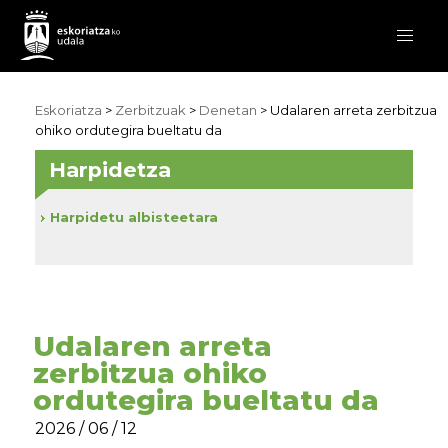
Eskoriatza
>
Zerbitzuak
>
Denetan
> Udalaren arreta zerbitzua
ohiko ordutegira bueltatu da
Harpidetza
Harpidetu albisteetara
Udalaren arreta
zerbitzua ohiko
ordutegira bueltatu da
2026 / 06 / 12