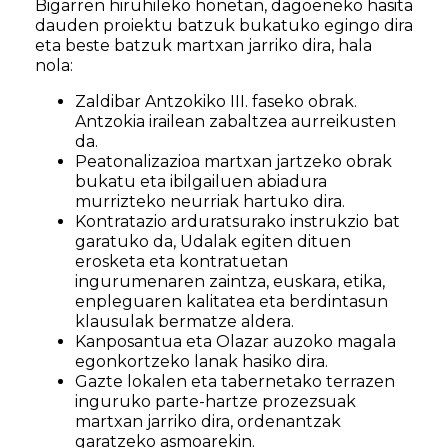
Bigarren hiruhileko honetan, dagoeneko hasita
dauden proiektu batzuk bukatuko egingo dira
eta beste batzuk martxan jarriko dira, hala
nola:
Zaldibar Antzokiko III. faseko obrak.
Antzokia irailean zabaltzea aurreikusten
da.
Peatonalizazioa martxan jartzeko obrak
bukatu eta ibilgailuen abiadura
murrizteko neurriak hartuko dira.
Kontratazio arduratsurako instrukzio bat
garatuko da, Udalak egiten dituen
erosketa eta kontratuetan
ingurumenaren zaintza, euskara, etika,
enpleguaren kalitatea eta berdintasun
klausulak bermatze aldera.
Kanposantua eta Olazar auzoko magala
egonkortzeko lanak hasiko dira.
Gazte lokalen eta tabernetako terrazen
inguruko parte-hartze prozezsuak
martxan jarriko dira, ordenantzak
garatzeko asmoarekin.