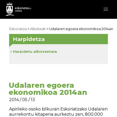
Eskoriatza
>
Albisteak
> Udalaren egoera ekonomikoa 2014an
Harpidetza
Harpidetu albisteetara
Udalaren egoera
ekonomikoa 2014an
2014 / 05 / 13
Apirileko osoko bilkuran Eskoriatzako Udalaren
aurrekontu kitapena aurkeztu zen, 800.000