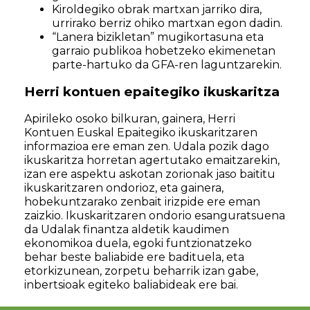
Kiroldegiko obrak martxan jarriko dira,
urrirako berriz ohiko martxan egon dadin.
“Lanera bizikletan” mugikortasuna eta
garraio publikoa hobetzeko ekimenetan
parte-hartuko da GFA-ren laguntzarekin.
Herri kontuen epaitegiko ikuskaritza
Apirileko osoko bilkuran, gainera, Herri
Kontuen Euskal Epaitegiko ikuskaritzaren
informazioa ere eman zen. Udala pozik dago
ikuskaritza horretan agertutako emaitzarekin,
izan ere aspektu askotan zorionak jaso baititu
ikuskaritzaren ondorioz, eta gainera,
hobekuntzarako zenbait irizpide ere eman
zaizkio. Ikuskaritzaren ondorio esanguratsuena
da Udalak finantza aldetik kaudimen
ekonomikoa duela, egoki funtzionatzeko
behar beste baliabide ere badituela, eta
etorkizunean, zorpetu beharrik izan gabe,
inbertsioak egiteko baliabideak ere bai.