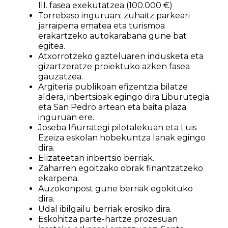
III. fasea exekutatzea (100.000 €)
Torrebaso inguruan: zuhaitz parkeari
jarraipena ematea eta turismoa
erakartzeko autokarabana gune bat
egitea.
Atxorrotzeko gazteluaren indusketa eta
gizartzeratze proiektuko azken fasea
gauzatzea.
Argiteria publikoan efizentzia bilatze
aldera, inbertsioak egingo dira Liburutegia
eta San Pedro artean eta baita plaza
inguruan ere.
Joseba Iñurrategi pilotalekuan eta Luis
Ezeiza eskolan hobekuntza lanak egingo
dira.
Elizateetan inbertsio berriak.
Zaharren egoitzako obrak finantzatzeko
ekarpena.
Auzokonpost gune berriak egokituko
dira.
Udal ibilgailu berriak erosiko dira.
Eskohitza parte-hartze prozesuan