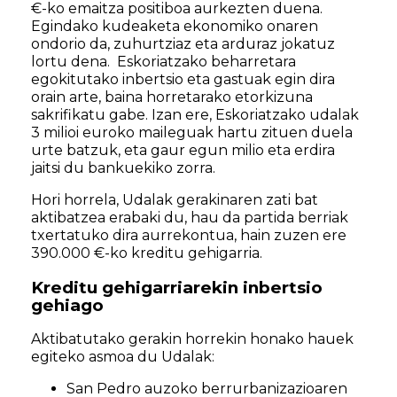
€-ko emaitza positiboa aurkezten duena.
Egindako kudeaketa ekonomiko onaren
ondorio da, zuhurtziaz eta arduraz jokatuz
lortu dena. Eskoriatzako beharretara
egokitutako inbertsio eta gastuak egin dira
orain arte, baina horretarako etorkizuna
sakrifikatu gabe. Izan ere, Eskoriatzako udalak
3 milioi euroko maileguak hartu zituen duela
urte batzuk, eta gaur egun milio eta erdira
jaitsi du bankuekiko zorra.
Hori horrela, Udalak gerakinaren zati bat
aktibatzea erabaki du, hau da partida berriak
txertatuko dira aurrekontua, hain zuzen ere
390.000 €-ko kreditu gehigarria.
Kreditu gehigarriarekin inbertsio
gehiago
Aktibatutako gerakin horrekin honako hauek
egiteko asmoa du Udalak:
San Pedro auzoko berrurbanizazioaren