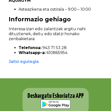
AQUAGYM
Asteazkena eta ostirala – 9:00 – 10:00
Informazio gehiago
Interesa izan edo zalantzak argitu nahi
dituztenek, deitu edo idatzi honako
zenbakietara:
Telefonoa:
943 71 53 28
Whatsapp-a:
610865954
Jaitsi egutegia
Deskargatu Eskoriatza APP