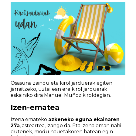
Osasuna zaindu eta kirol jarduerak egiten
jarraitzeko, uztailean ere kirol jarduerak
eskainiko dira Manuel Muñoz kiroldegian.
Izen-ematea
Izena emateko
azkeneko eguna ekainaren
27a
, asteartea, izango da. Eta izena eman nahi
dutenek, modu hauetakoren batean egin