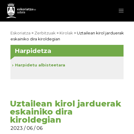
Eskoriatza
>
Zerbitzuak
>
Kirolak
> Uztailean kirol jarduerak
eskainiko dira kiroldegian
Harpidetza
Harpidetu albisteetara
Uztailean kirol jarduerak
eskainiko dira
kiroldegian
2023 / 06 / 06