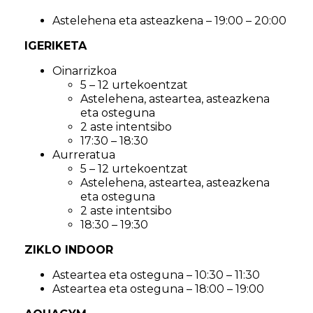
Astelehena eta asteazkena – 19:00 – 20:00
IGERIKETA
Oinarrizkoa
5 – 12 urtekoentzat
Astelehena, asteartea, asteazkena
eta osteguna
2 aste intentsibo
17:30 – 18:30
Aurreratua
5 – 12 urtekoentzat
Astelehena, asteartea, asteazkena
eta osteguna
2 aste intentsibo
18:30 – 19:30
ZIKLO INDOOR
Asteartea eta osteguna – 10:30 – 11:30
Asteartea eta osteguna – 18:00 – 19:00