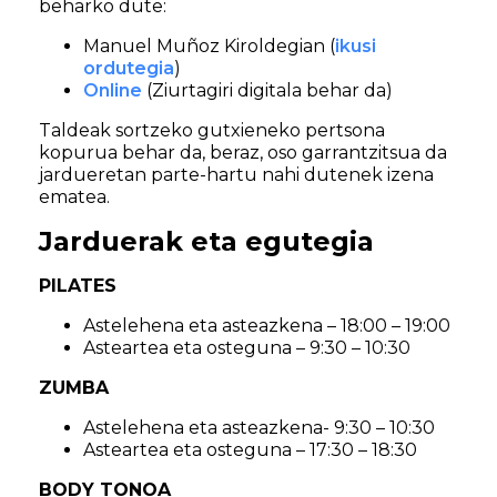
beharko dute:
Manuel Muñoz Kiroldegian (
ikusi
ordutegia
)
Online
(Ziurtagiri digitala behar da)
Taldeak sortzeko gutxieneko pertsona
kopurua behar da, beraz, oso garrantzitsua da
jardueretan parte-hartu nahi dutenek izena
ematea.
Jarduerak eta egutegia
PILATES
Astelehena eta asteazkena – 18:00 – 19:00
Asteartea eta osteguna – 9:30 – 10:30
ZUMBA
Astelehena eta asteazkena- 9:30 – 10:30
Asteartea eta osteguna – 17:30 – 18:30
BODY TONOA