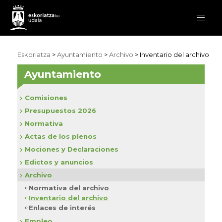
Eskoriatza
>
Ayuntamiento
>
Archivo
> Inventario del archivo
Ayuntamiento
Comisiones
Presupuestos 2026
Normativa
Actas de los plenos
Mociones y Declaraciones
Edictos y anuncios
Archivo
Normativa del archivo
Inventario del archivo
Enlaces de interés
Empleo