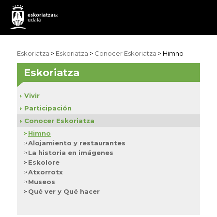
Eskoriatza
>
Eskoriatza
>
Conocer Eskoriatza
> Himno
Eskoriatza
Vivir
Participación
Conocer Eskoriatza
Himno
Alojamiento y restaurantes
La historia en imágenes
Eskolore
Atxorrotx
Museos
Qué ver y Qué hacer