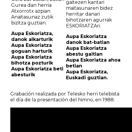
gaitezen kantari
Gurea dan herria
maitasunaren bidez
Atxorrotx azpian
herritar danari
Anaitasunaz zutik
bihotzaren agurrak
bizitza guztian.
ESKORIATZAri.
Aupa Eskoriatza,
Aupa Eskoriatza
danok alkarturik
danok bat-batian
Aupa Eskoriatza
Aupa Eskoriatza
goguan harturik
abestu gaitian
Aupa Eskoriatza
Aupa Eskoriatza ahoa
bihotza pozturik
betian
Aupa Eskoriatza beti
Aupa Eskoriatza,
abesturik
Euskadi guztian.
Grabación realizada por Telesko herri telebista
el día de la presentación del himno, en 1988: