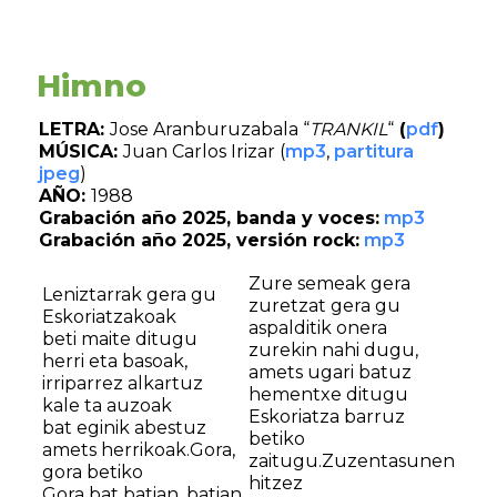
Himno
LETRA:
Jose Aranburuzabala “
TRANKIL
“
(
pdf
)
MÚSICA:
Juan Carlos Irizar (
mp3
,
partitura
jpeg
)
AÑO:
1988
Grabación año 2025, banda y voces:
mp3
Grabación año 2025, versión rock:
mp3
Zure semeak gera
Leniztarrak gera gu
zuretzat gera gu
Eskoriatzakoak
aspalditik onera
beti maite ditugu
zurekin nahi dugu,
herri eta basoak,
amets ugari batuz
irriparrez alkartuz
hementxe ditugu
kale ta auzoak
Eskoriatza barruz
bat eginik abestuz
betiko
amets herrikoak.Gora,
zaitugu.Zuzentasunen
gora betiko
hitzez
Gora bat batian, batian