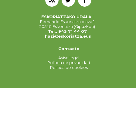
ESKORIATZAKO UDALA
Fernando Eskoriatza plaza 1
20540 Eskoriatza (Gipuzkoa)
Tel.: 943 71 44 07
hazi@eskoriatza.eus
Contacto
Aviso legal
Política de privacidad
Política de cookies