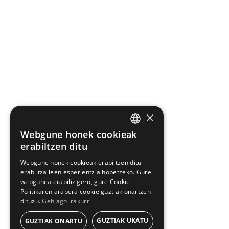
×
Webgune honek cookieak
BASQUE
erabiltzen ditu
SPANISH
Webgune honek cookieak erabiltzen ditu
erabiltzaileen esperientzia hobetzeko. Gure
webgunea erabiliz gero, gure Cookie
Politikaren arabera cookie guztiak onartzen
dituzu.
Gehiago irakurri
GUZTIAK UKATU
GUZTIAK ONARTU