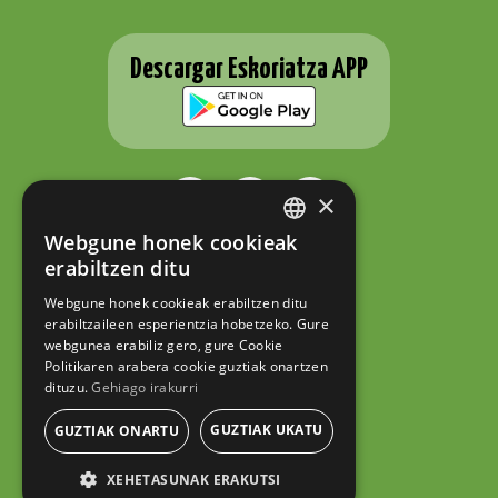
Descargar Eskoriatza APP
×
Webgune honek cookieak
BASQUE
ESKORIATZAKO UDALA
erabiltzen ditu
Fernando Eskoriatza plaza 1
SPANISH
20540 Eskoriatza (Gipuzkoa)
Webgune honek cookieak erabiltzen ditu
Tel.: 943 71 44 07
erabiltzaileen esperientzia hobetzeko. Gure
hazi@eskoriatza.eus
webgunea erabiliz gero, gure Cookie
Politikaren arabera cookie guztiak onartzen
Contacto
dituzu.
Gehiago irakurri
Aviso legal
GUZTIAK UKATU
Política de privacidad
GUZTIAK ONARTU
Política de cookies
XEHETASUNAK ERAKUTSI