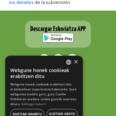
los detalles
de la subvención.
Descargar Eskoriatza APP
×
Webgune honek cookieak
BASQUE
ESKORIATZAKO UDALA
erabiltzen ditu
Fernando Eskoriatza plaza 1
SPANISH
20540 Eskoriatza (Gipuzkoa)
Webgune honek cookieak erabiltzen ditu
Tel.: 943 71 44 07
erabiltzaileen esperientzia hobetzeko. Gure
hazi@eskoriatza.eus
webgunea erabiliz gero, gure Cookie
Politikaren arabera cookie guztiak onartzen
Contacto
dituzu.
Gehiago irakurri
Aviso legal
Política de privacidad
GUZTIAK UKATU
GUZTIAK ONARTU