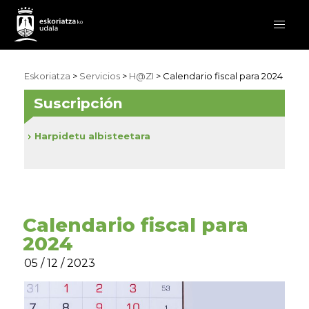
Eskoriatza
>
Servicios
>
H@ZI
> Calendario fiscal para 2024
Suscripción
Harpidetu albisteetara
Calendario fiscal para
2024
05 / 12 / 2023