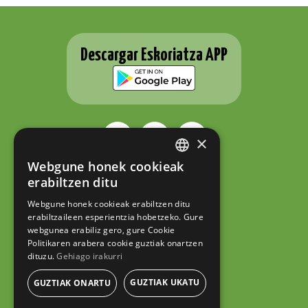
Descargar Eskoriatza APP
×
Webgune honek cookieak
BASQUE
ESKORIATZAKO UDALA
erabiltzen ditu
Fernando Eskoriatza plaza 1
SPANISH
20540 Eskoriatza (Gipuzkoa)
Webgune honek cookieak erabiltzen ditu
Tel.: 943 71 44 07
erabiltzaileen esperientzia hobetzeko. Gure
hazi@eskoriatza.eus
webgunea erabiliz gero, gure Cookie
Politikaren arabera cookie guztiak onartzen
Contacto
dituzu.
Gehiago irakurri
Aviso legal
Política de privacidad
GUZTIAK UKATU
GUZTIAK ONARTU
Política de cookies