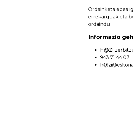
Ordainketa epea ig
errekarguak eta be
ordaindu
Informazio ge
H@ZI zerbitz
943 71 44 07
h@zi@eskoria