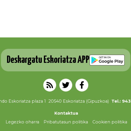
Deskargatu Eskoriatza APP
do Eskoriatza plaza 1
20540 Eskoriatza (Gipuzkoa)
Tel.: 94
Kontaktua
Legezko oharra
Pribatutasun politika
Cookien politika