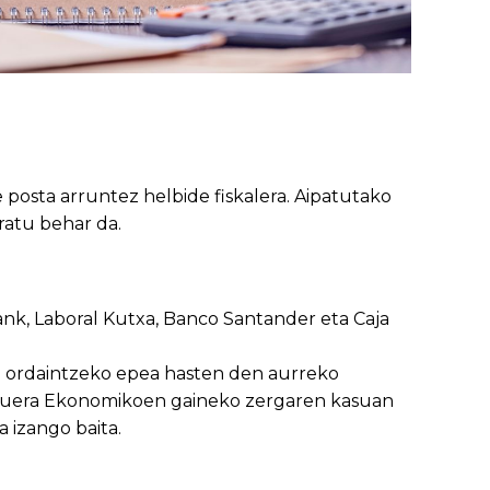
e posta arruntez helbide fiskalera. Aipatutako
ratu behar da.
nk, Laboral Kutxa, Banco Santander eta Caja
 ordaintzeko epea hasten den aurreko
arduera Ekonomikoen gaineko zergaren kasuan
 izango baita.