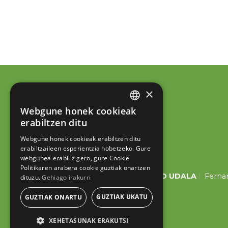
×
Webgune honek cookieak
BASQUE
erabiltzen ditu
SPANISH
Webgune honek cookieak erabiltzen ditu
erabiltzaileen esperientzia hobetzeko. Gure
webgunea erabiliz gero, gure Cookie
Politikaren arabera cookie guztiak onartzen
ESKORIATZAKO UDALA
Fernan
dituzu.
Gehiago irakurri
GUZTIAK UKATU
GUZTIAK ONARTU
XEHETASUNAK ERAKUTSI