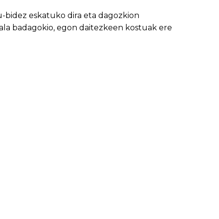
u-bidez eskatuko dira eta dagozkion
hala badagokio, egon daitezkeen kostuak ere