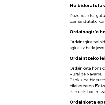
Helbideratutak
Zuzenean kargatuk
baimendutako kon
Ordainagiria h
Ordainagiria helbid
agiria ez bada jas
Ordaintzeko l
Ordainketa honako
Rural de Navarra.
Banku-helbideratz
hilabetearen 15a 
izan ezik, horient
Ordainketa ep