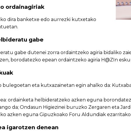
o ordainagiriak
o dira banketxe edo aurrezki kutxetako
tuetan.
elbideratu gabe
eratu gabe dutenei zorra ordaintzeko agiria bidaliko zai
otzen, borodatezko epean ordaintzeko agiria H@ZIn esku
ekuak
 bulegoetan eta kutxazainetan egin ahalko da: Kutxaba
ea: ordainketa helbideratzeko azken eguna borondatez
izango da; Ondasun Higiezinei buruzko Zergaren eta J
zako azken eguna Gipuzkoako Foru Aldundiak ezarritakoa
ea igarotzen denean