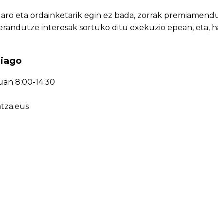
aro eta ordainketarik egin ez bada, zorrak premiamend
randutze interesak sortuko ditu exekuzio epean, eta, 
hiago
uan 8:00-14:30
tza.eus