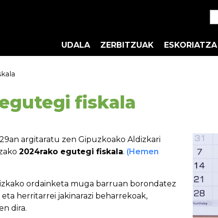
UDALA
ZERBITZUAK
ESKORIATZA
skala
egutegi fiskala
29an argitaratu zen Gipuzkoako Aldizkari
tzako
2024rako egutegi fiskala
.
(Hemen
dizkako ordainketa muga barruan borondatez
eta herritarrei jakinarazi beharrekoak,
n dira.