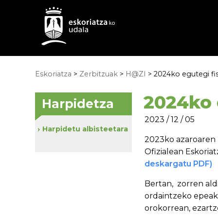
Eskoriatza
>
Zerbitzuak
>
H@ZI
> 2024ko egutegi fi
2024ko 
Harpidetza
2023 / 12 / 05
Harpidetu albisteetara
2023ko azaroaren 
Ofizialean Eskoria
deskargatu PDF)
Bertan, zorren al
ordaintzeko epeak 
orokorrean, ezartze