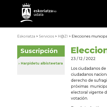
Eskoriatza
>
Servicios
>
H@ZI
> Elecciones municipa
Eleccio
Suscripción
23 / 12 / 2022
Harpidetu albisteetara
Los ciudadanos de l
ciudadanos nacion
derecho de sufragi
próximas municipal
electoral vigente d
votación.