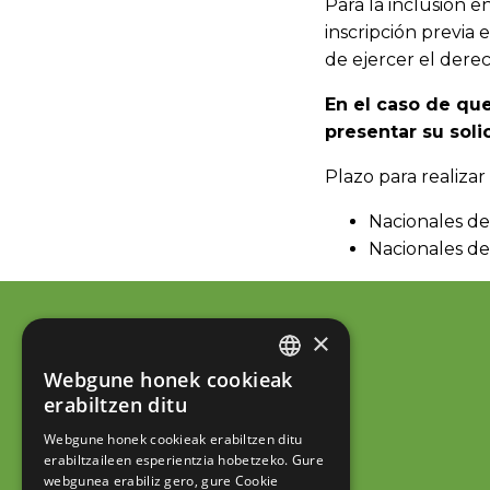
Para la inclusión e
inscripción previa
de ejercer el dere
En el caso de que
presentar su soli
Plazo para realizar 
Nacionales de
Nacionales de
×
Webgune honek cookieak
BASQUE
erabiltzen ditu
SPANISH
Webgune honek cookieak erabiltzen ditu
erabiltzaileen esperientzia hobetzeko. Gure
webgunea erabiliz gero, gure Cookie