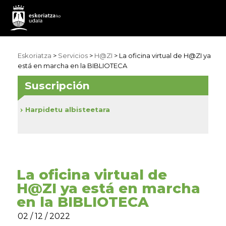
Eskoriatza
>
Servicios
>
H@ZI
> La oficina virtual de H@ZI ya
está en marcha en la BIBLIOTECA
Suscripción
Harpidetu albisteetara
La oficina virtual de
H@ZI ya está en marcha
en la BIBLIOTECA
02 / 12 / 2022