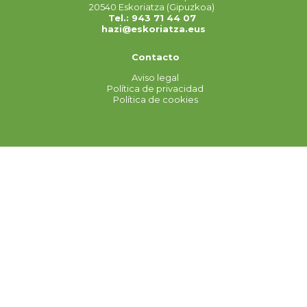
20540 Eskoriatza (Gipuzkoa)
Tel.: 943 71 44 07
hazi@eskoriatza.eus
Contacto
Aviso legal
Política de privacidad
Política de cookies