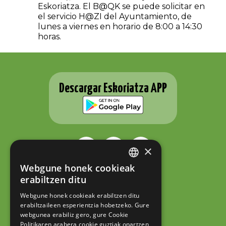
Eskoriatza. El B@QK se puede solicitar en
el servicio H@ZI del Ayuntamiento, de
lunes a viernes en horario de 8:00 a 14:30
horas.
Descargar Eskoriatza APP
×
Webgune honek cookieak
BASQUE
ESKORIATZAKO UDALA
erabiltzen ditu
Fernando Eskoriatza plaza 1
SPANISH
20540 Eskoriatza (Gipuzkoa)
Webgune honek cookieak erabiltzen ditu
Tel.: 943 71 44 07
erabiltzaileen esperientzia hobetzeko. Gure
hazi@eskoriatza.eus
webgunea erabiliz gero, gure Cookie
Politikaren arabera cookie guztiak onartzen