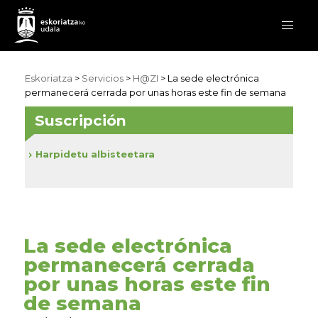
Eskoriatza
>
Servicios
>
H@ZI
> La sede electrónica
permanecerá cerrada por unas horas este fin de semana
Suscripción
Harpidetu albisteetara
La sede electrónica
permanecerá cerrada
por unas horas este fin
de semana