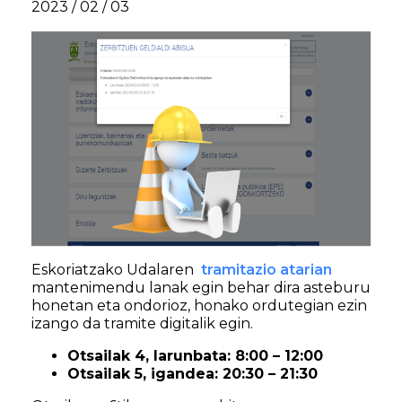
2023 / 02 / 03
Eskoriatzako Udalaren
tramitazio atarian
mantenimendu lanak egin behar dira asteburu
honetan eta ondorioz, honako ordutegian ezin
izango da tramite digitalik egin.
Otsailak 4, larunbata: 8:00 – 12:00
Otsailak 5, igandea: 20:30 – 21:30