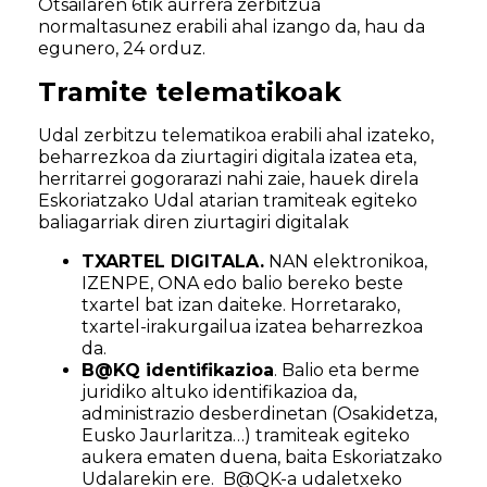
Otsailaren 6tik aurrera zerbitzua
normaltasunez erabili ahal izango da, hau da
egunero, 24 orduz.
Tramite telematikoak
Udal zerbitzu telematikoa erabili ahal izateko,
beharrezkoa da ziurtagiri digitala izatea eta,
herritarrei gogorarazi nahi zaie, hauek direla
Eskoriatzako Udal atarian tramiteak egiteko
baliagarriak diren ziurtagiri digitalak
TXARTEL DIGITALA.
NAN elektronikoa,
IZENPE, ONA edo balio bereko beste
txartel bat izan daiteke. Horretarako,
txartel-irakurgailua izatea beharrezkoa
da.
B@KQ identifikazioa
. Balio eta berme
juridiko altuko identifikazioa da,
administrazio desberdinetan (Osakidetza,
Eusko Jaurlaritza…) tramiteak egiteko
aukera ematen duena, baita Eskoriatzako
Udalarekin ere. B@QK-a udaletxeko