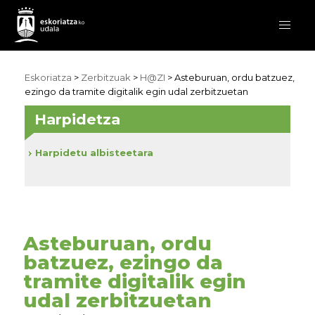
Eskoriatza
>
Zerbitzuak
>
H@ZI
> Asteburuan, ordu batzuez,
ezingo da tramite digitalik egin udal zerbitzuetan
Harpidetza
Harpidetu albisteetara
Asteburuan, ordu
batzuez, ezingo da
tramite digitalik egin
udal zerbitzuetan