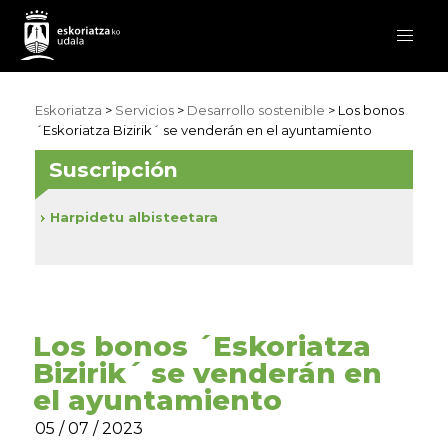
Eskoriatza
>
Servicios
>
Desarrollo sostenible
> Los bonos
´Eskoriatza Bizirik´ se venderán en el ayuntamiento
Suscripción
Harpidetu albisteetara
Los bonos ´Eskoriatza
Bizirik´ se venderán en
el ayuntamiento
05 / 07 / 2023