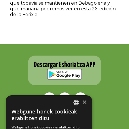
que todavia se mantienen en Debagoiena y
que mañana podremos ver en esta 26. edición
de la Ferixie.
Descargar Eskoriatza APP
×
Webgune honek cookieak
BASQUE
ESKORIATZAKO UDALA
erabiltzen ditu
Fernando Eskoriatza plaza 1
SPANISH
20540 Eskoriatza (Gipuzkoa)
Webgune honek cookieak erabiltzen ditu
Tel.: 943 71 44 07