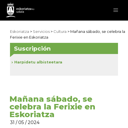
Eskoriatza
>
Servicios
>
Cultura
> Mañana sábado, se celebra la
Ferixie en Eskoriatza
Suscripción
Harpidetu albisteetara
Mañana sábado, se
celebra la Ferixie en
Eskoriatza
31 / 05 / 2024