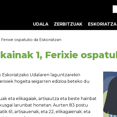
UDALA
ZERBITZUAK
ESKORIATZA
1, Ferixie ospatuko da Eskoriatzan
ekainak 1, Ferixie ospat
k Eskoriatzako Udalaren laguntzarekin
rixiek hogeita seigarren edizioa beteko du
ak eta elikagaiak, artisautza eta beste hainbat
ikusgai larunbat honetan. Aurten 83 postu
tik 61, artisauenak, eta 22, elikagaienak; eta