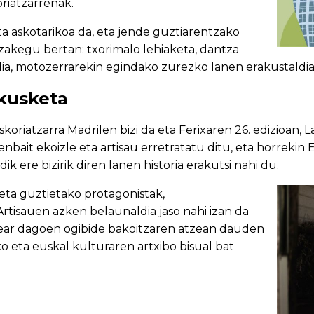
oriatzarrenak.
ta askotarikoa da, eta jende guztiarentzako
tzakegu bertan: txorimalo lehiaketa, dantza
dia, motozerrarekin egindako zurezko lanen erakusta
akusketa
oriatzarra Madrilen bizi da eta Ferixaren 26. edizioan, L
zenbait ekoizle eta artisau erretratatu ditu, eta horrekin
dik ere bizirik diren lanen historia erakutsi nahi du.
, eta guztietako protagonistak,
rtisauen azken belaunaldia jaso nahi izan da
zear dagoen ogibide bakoitzaren atzean dauden
ko eta euskal kulturaren artxibo bisual bat