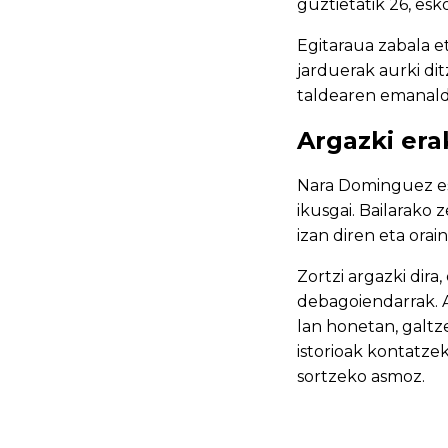
guztietatik 26, esk
Egitaraua zabala e
jarduerak aurki di
taldearen emanal
Argazki er
Nara Dominguez esk
ikusgai. Bailarako 
izan diren eta orain
Zortzi argazki dira
debagoiendarrak. A
lan honetan, galt
istorioak kontatze
sortzeko asmoz.