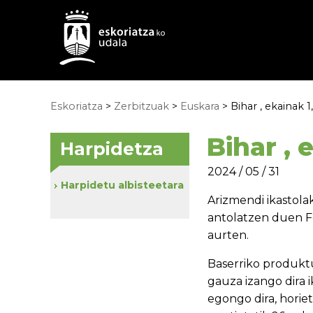
Eskoriatza
>
Zerbitzuak
>
Euskara
> Bihar , ekainak 
Bihar , 
Harpidetza
2024 / 05 / 31
Harpidetu albisteetara
Arizmendi ikastola
antolatzen duen Fe
aurten.
Baserriko produktu
gauza izango dira 
egongo dira, horieta