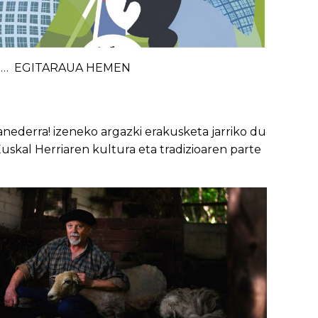
ldia… EGITARAUA HEMEN
anederra! izeneko argazki erakusketa jarriko du
 Euskal Herriaren kultura eta tradizioaren parte