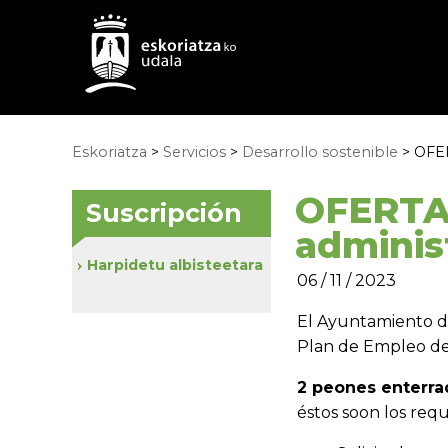
Eskoriatza
>
Servicios
>
Desarrollo sostenible
> OFER
OFERTA 
Suscripción
adminis
Harpidetu albisteetara
06 / 11 / 2023
El Ayuntamiento de
Plan de Empleo de
2 peones enterra
éstos soon los requi