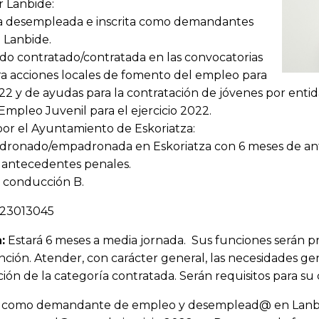
r Lanbide:
na desempleada e inscrita como demandantes
 Lanbide.
ido contratado/contratada en las convocatorias
a acciones locales de fomento del empleo para
2022 y de ayudas para la contratación de jóvenes por ent
Empleo Juvenil para el ejercicio 2022.
por el Ayuntamiento de Eskoriatza:
dronado/empadronada en Eskoriatza con 6 meses de ante
 antecedentes penales.
 conducción B.
023013045
:
Estará 6 meses a media jornada. Sus funciones serán pr
nción. Atender, con carácter general, las necesidades g
ción de la categoría contratada. Serán requisitos para su 
t@ como demandante de empleo y desemplead@ en Lanb