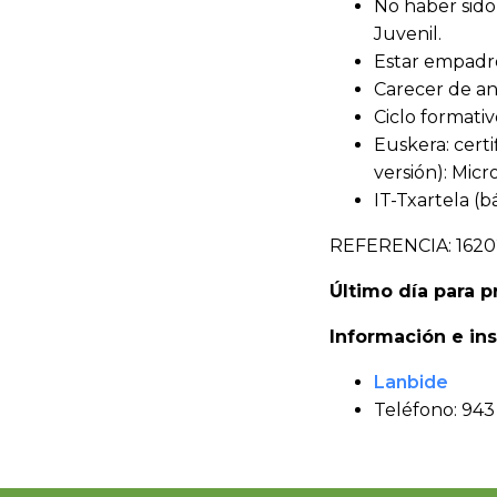
No haber sid
Juvenil.
Estar empadro
Carecer de a
Ciclo formativ
Euskera: certi
versión): Micr
IT-Txartela (b
REFERENCIA: 1620
Último día para pr
Información e ins
Lanbide
Teléfono: 943