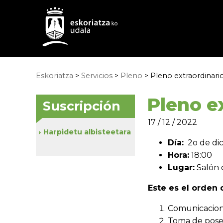
Eskoriatza
>
Servicios
>
Pleno
> Pleno extraordinari
Pleno e
Suscripción
17 / 12 / 2022
Harpidetu albisteetara
Día:
2o de dic
Hora:
18:00
Lugar:
Salón 
Este es el orden d
Comunicacione
Toma de poses