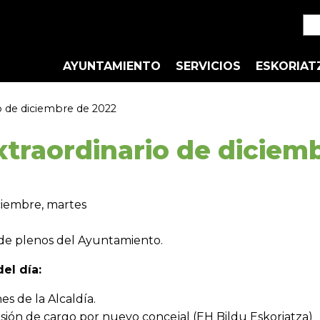
AYUNTAMIENTO
SERVICIOS
ESKORIAT
o de diciembre de 2022
xtraordinario de diciem
iembre, martes
de plenos del Ayuntamiento.
el día:
s de la Alcaldía.
ión de cargo por nuevo concejal (EH Bildu Eskoriatza)