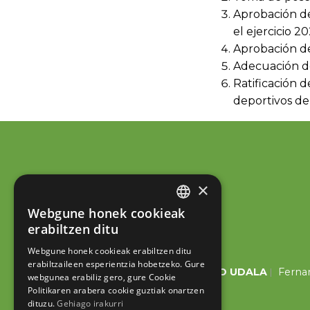
Aprobación d
el ejercicio 2
Aprobación de 
Adecuación de
Ratificación d
deportivos d
×
Webgune honek cookieak
BASQUE
erabiltzen ditu
SPANISH
Webgune honek cookieak erabiltzen ditu
erabiltzaileen esperientzia hobetzeko. Gure
ESKORIATZAKO UDALA
Fernan
webgunea erabiliz gero, gure Cookie
Politikaren arabera cookie guztiak onartzen
dituzu.
Gehiago irakurri