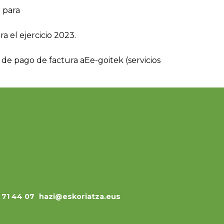
 para
a el ejercicio 2023.
 de pago de factura aEe-goitek (servicios
3 71 44 07
hazi@eskoriatza.eus