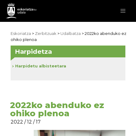
Eskoriatza
>
Zerbitzuak
>
Udalbatza
> 2022ko abenduko ez
ohiko plenoa
Harpidetza
Harpidetu albisteetara
2022ko abenduko ez
ohiko plenoa
2022 / 12 / 17