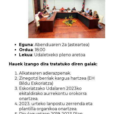
Eguna
: Abenduaren 2a (asteartea)
Ordua
: 18:00
Lekua
: Udaletxeko pleno aretoa
Hauek izango dira tratatuko diren gaiak:
Alkatearen adierazpenak.
Zinegotzi berriak kargua hartzea (EH
Bildu Eskoriatza)
Eskoriatzako Udalaren 2023ko
ekitaldirako aurrekontu orokorra
onartzea.
2023. urteko lanpostu zerrenda eta
plantilla organikoa onartzea.
Dirulaguntzen 2019-2023 Plan