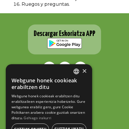
Ruegos y preguntas.
Descargar Eskoriatza APP
×
Webgune honek cookieak
BASQUE
ESKORIATZAKO UDALA
erabiltzen ditu
Fernando Eskoriatza plaza 1
SPANISH
20540 Eskoriatza (Gipuzkoa)
Webgune honek cookieak erabiltzen ditu
Tel.: 943 71 44 07
erabiltzaileen esperientzia hobetzeko. Gure
hazi@eskoriatza.eus
webgunea erabiliz gero, gure Cookie
Politikaren arabera cookie guztiak onartzen
Contacto
dituzu.
Gehiago irakurri
Aviso legal
Política de privacidad
GUZTIAK UKATU