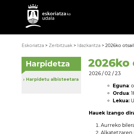
Eskoriatza
>
Zerbitzuak
>
Idazkaritza
> 2026ko otsai
2026ko 
Harpidetza
2026 / 02 / 23
Harpidetu albisteetara
Eguna
: 
Ordua
: 
Lekua:
U
Hauek izango dira
Aurreko biler
Alkatetzaren 