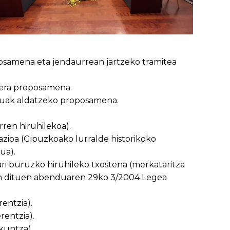
osamena eta jendaurrean jartzeko tramitea
goera proposamena.
utuak aldatzeko proposamena.
ren hiruhilekoa).
zioa (Gipuzkoako lurralde historikoko
ua).
i buruzko hiruhileko txostena (merkataritza
en dituen abenduaren 29ko 3/2004 Legea
entzia).
entzia).
kuntza).