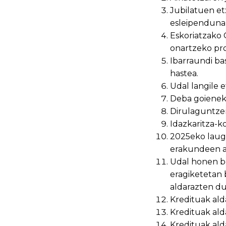
Jubilatuen e
esleipendunak
Eskoriatzako 
onartzeko pro
Ibarraundi ba
hastea.
Udal langile 
Deba goieneko
Dirulaguntzen
Idazkaritza-k
2025eko lauga
erakundeen au
Udal honen be
eragiketetan
aldarazten du
Kredituak ald
Kredituak ald
Kredituak al