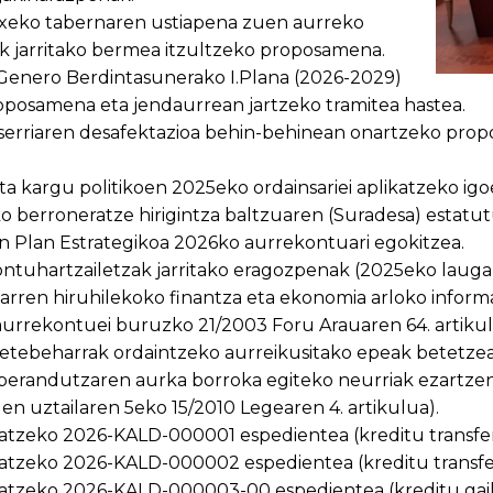
txeko tabernaren ustiapena zuen aurreko
 jarritako bermea itzultzeko proposamena.
Genero Berdintasunerako I.Plana (2026-2029)
posamena eta jendaurrean jartzeko tramitea hastea.
serriaren desafektazioa behin-behinean onartzeko prop
eta kargu politikoen 2025eko ordainsariei aplikatzeko i
 berroneratze hirigintza baltzuaren (Suradesa) estat
 Plan Estrategikoa 2026ko aurrekontuari egokitzea.
ontuhartzailetzak jarritako eragozpenak (2025eko laugar
rren hiruhilekoko finantza eta ekonomia arloko informa
rrekontuei buruzko 21/2003 Foru Arauaren 64. artikul
tebeharrak ordaintzeko aurreikusitako epeak betetzear
 berandutzaren aurka borroka egiteko neurriak ezartz
en uztailaren 5eko 15/2010 Legearen 4. artikulua).
atzeko 2026-KALD-000001 espedientea (kreditu transfer
atzeko 2026-KALD-000002 espedientea (kreditu transfer
datzeko 2026-KALD-000003-00 espedientea (kreditu gai