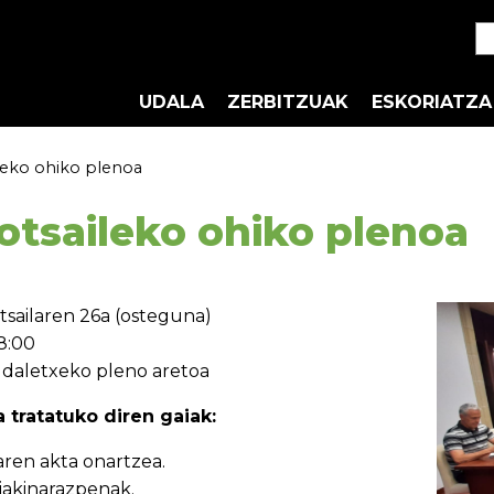
UDALA
ZERBITZUAK
ESKORIATZA
leko ohiko plenoa
otsaileko ohiko plenoa
otsailaren 26a (osteguna)
18:00
daletxeko pleno aretoa
 tratatuko diren gaiak:
aren akta onartzea.
jakinarazpenak.