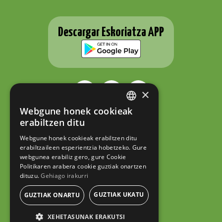
Descargar Eskoriatza APP
×
Webgune honek cookieak
BASQUE
ESKORIATZAKO UDALA
erabiltzen ditu
Fernando Eskoriatza plaza 1
SPANISH
20540 Eskoriatza (Gipuzkoa)
Webgune honek cookieak erabiltzen ditu
Tel.: 943 71 44 07
erabiltzaileen esperientzia hobetzeko. Gure
hazi@eskoriatza.eus
webgunea erabiliz gero, gure Cookie
Politikaren arabera cookie guztiak onartzen
Contacto
dituzu.
Gehiago irakurri
Aviso legal
Política de privacidad
GUZTIAK UKATU
GUZTIAK ONARTU
Política de cookies
XEHETASUNAK ERAKUTSI