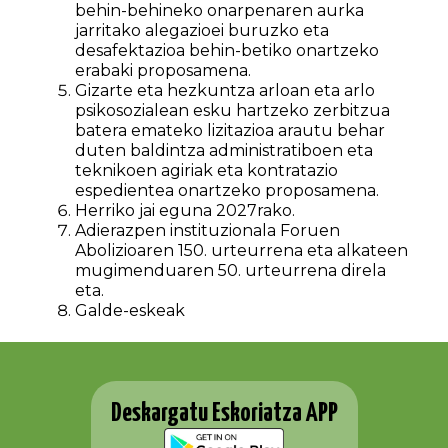
behin-behineko onarpenaren aurka
jarritako alegazioei buruzko eta
desafektazioa behin-betiko onartzeko
erabaki proposamena.
Gizarte eta hezkuntza arloan eta arlo
psikosozialean esku hartzeko zerbitzua
batera emateko lizitazioa arautu behar
duten baldintza administratiboen eta
teknikoen agiriak eta kontratazio
espedientea onartzeko proposamena.
Herriko jai eguna 2027rako.
Adierazpen instituzionala Foruen
Abolizioaren 150. urteurrena eta alkateen
mugimenduaren 50. urteurrena direla
eta.
Galde-eskeak
Deskargatu Eskoriatza APP