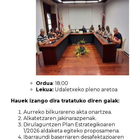
Ordua
: 18:00
Lekua:
Udaletxeko pleno aretoa
Hauek izango dira tratatuko diren gaiak:
Aurreko bilkurareno akta onartzea.
Alkatetzaren jakinarazpenak.
Dirulaguntzen Plan Estrategikoaren
1/2026 aldaketa egiteko proposamena.
Ibarraundi baserriaren desafektazioaren