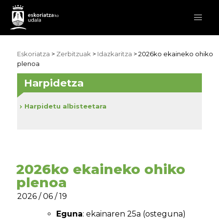
Eskoriatza
>
Zerbitzuak
>
Idazkaritza
> 2026ko ekaineko ohiko
plenoa
Harpidetza
Harpidetu albisteetara
2026ko ekaineko ohiko
plenoa
2026 / 06 / 19
Eguna
: ekainaren 25a (osteguna)