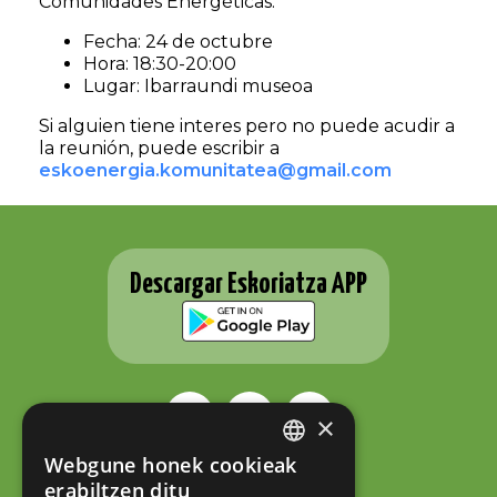
Comunidades Energéticas.
Fecha: 24 de octubre
Hora: 18:30-20:00
Lugar: Ibarraundi museoa
Si alguien tiene interes pero no puede acudir a
la reunión, puede escribir a
eskoenergia.komunitatea@gmail.com
Descargar Eskoriatza APP
×
Webgune honek cookieak
BASQUE
ESKORIATZAKO UDALA
erabiltzen ditu
Fernando Eskoriatza plaza 1