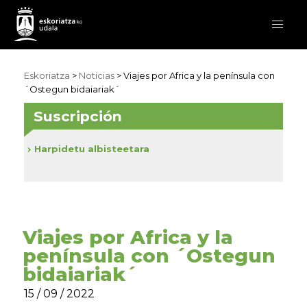
Eskoriatza
>
Noticias
> Viajes por Africa y la península con
´Ostegun bidaiariak´
Suscripción
Harpidetu albisteetara
Viajes por Africa y la
península con ´Ostegun
bidaiariak´
15 / 09 / 2022