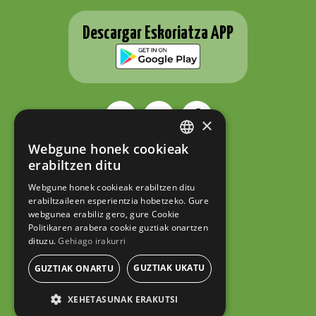
Descargar Eskoriatza APP
×
Webgune honek cookieak
BASQUE
ESKORIATZAKO UDALA
erabiltzen ditu
Fernando Eskoriatza plaza 1
SPANISH
20540 Eskoriatza (Gipuzkoa)
Webgune honek cookieak erabiltzen ditu
Tel.: 943 71 44 07
erabiltzaileen esperientzia hobetzeko. Gure
hazi@eskoriatza.eus
webgunea erabiliz gero, gure Cookie
Politikaren arabera cookie guztiak onartzen
Contacto
dituzu.
Gehiago irakurri
Aviso legal
Política de privacidad
GUZTIAK UKATU
GUZTIAK ONARTU
Política de cookies
XEHETASUNAK ERAKUTSI