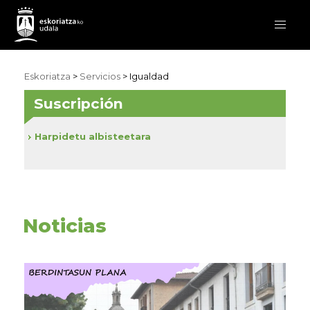
Eskoriatza
>
Servicios
>
Igualdad
Suscripción
Harpidetu albisteetara
Noticias