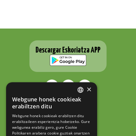
Descargar Eskoriatza APP
×
Webgune honek cookieak
BASQUE
ESKORIATZAKO UDALA
erabiltzen ditu
Fernando Eskoriatza plaza 1
SPANISH
20540 Eskoriatza (Gipuzkoa)
Webgune honek cookieak erabiltzen ditu
Tel.: 943 71 44 07
erabiltzaileen esperientzia hobetzeko. Gure
hazi@eskoriatza.eus
webgunea erabiliz gero, gure Cookie
Politikaren arabera cookie guztiak onartzen
Contacto