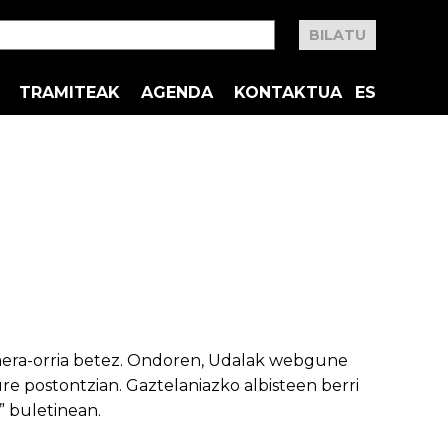
TRAMITEAK
AGENDA
KONTAKTUA
ES
aera-orria betez. Ondoren, Udalak webgune
e postontzian. Gaztelaniazko albisteen berri
” buletinean.