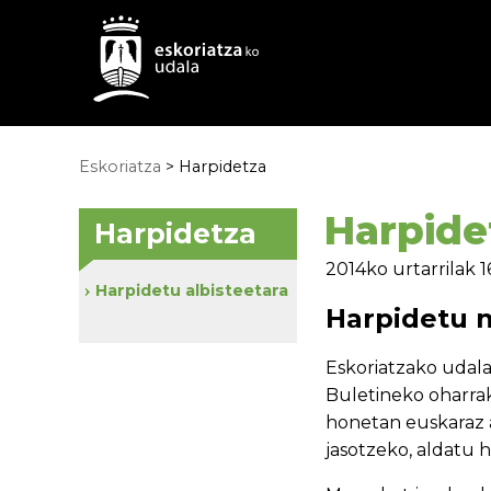
Eskoriatza
> Harpidetza
Harpide
Harpidetza
2014ko urtarrilak 1
Harpidetu albisteetara
Harpidetu n
Eskoriatzako udal
Buletineko oharra
honetan euskaraz a
jasotzeko, aldatu 