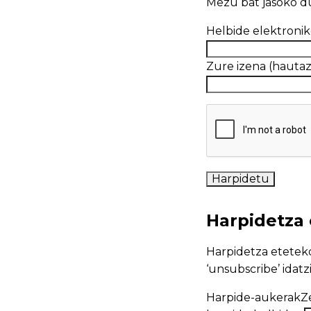
Mezu bat jasoko du
Helbide elektron
Zure izena (ha
Harpidetza 
Harpidetza eteteko
‘unsubscribe’ idatz