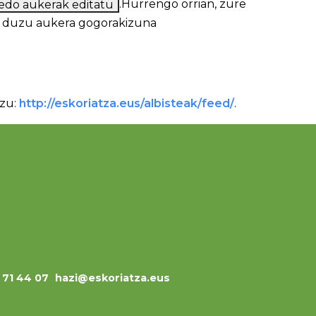
.
Hurrengo orrian, zure
erabiltzaile pasahitza beharko duzu. Ez baduzu gogoratzen, bertan izango duzu aukera gogorakizuna
ezu:
http://eskoriatza.eus/albisteak/feed/
.
3 71 44 07
hazi@eskoriatza.eus