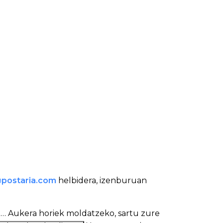
@postaria.com
helbidera, izenburuan
Harpide-aukerakZerrenda utzi, oporretarako eten, e-posta helbidez aldatu… Aukera horiek moldatzeko, sartu zure