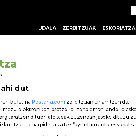
UDALA
ZERBITZUAK
ESKORIATZA
tza
6
ahi dut
aren buletina
Postaria.com
zerbitzuan oinarritzen da.
k mezu elektronikoz jasotzeko, izena eman, ondoko esk
rgitaratzen dituen albisteak zuzenean jasoko dituzu zur
hizkuntza eta harpidetu zaitez “ayuntamiento-eskoriatza