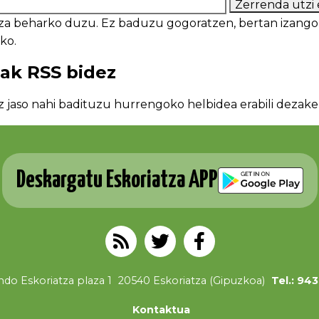
tzeko.
eak RSS bidez
z jaso nahi badituzu hurrengoko helbidea erabili dezak
Deskargatu Eskoriatza APP
do Eskoriatza plaza 1
20540 Eskoriatza (Gipuzkoa)
Tel.: 94
Kontaktua