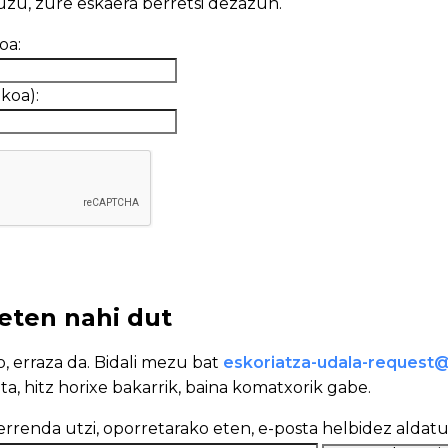
zu, zure eskaera berretsi dezazun.
ikoa:
utazkoa):
eten nahi dut
, erraza da. Bidali mezu bat
eskoriatza-udala-request
ita, hitz horixe bakarrik, baina komatxorik gabe.