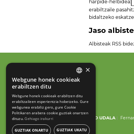
harpide-helbidea:
bidaltzeko eska
Jaso albist
Albisteak RSS bide
×
Webgune honek cookieak
BASQUE
erabiltzen ditu
SPANISH
Webgune honek cookieak erabiltzen ditu
erabiltzaileen esperientzia hobetzeko. Gure
webgunea erabiliz gero, gure Cookie
Politikaren arabera cookie guztiak onartzen
ESKORIATZAKO UDALA
Fernan
dituzu.
Gehiago irakurri
GUZTIAK UKATU
GUZTIAK ONARTU