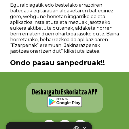
Eguraldiagatik edo bestelako arrazoiren
bategatik egitarauan aldaketaren bat eginez
gero, webgune honetan iragarriko da eta
aplikazioa instalatuta eta mezuak jasotzeko
aukera aktibatuta dutenek, aldaketa horren
berri ematen duen ohartxoa jasoko dute. Baina
horretarako, beharrezkoa da aplikazioaren
“Ezarpenak” eremuan “Jakinarazpenak
jasotzea onartzen dut” klikatuta izatea.
Ondo pasau sanpedruak!!
Deskargatu Eskoriatza APP
×