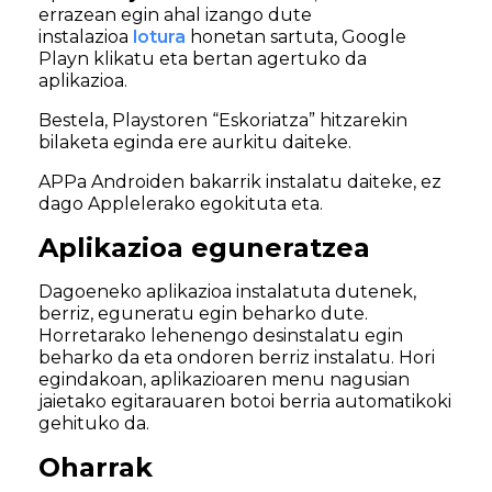
errazean egin ahal izango dute
instalazioa
lotura
honetan sartuta, Google
Playn klikatu eta bertan agertuko da
aplikazioa.
Bestela, Playstoren “Eskoriatza” hitzarekin
bilaketa eginda ere aurkitu daiteke.
APPa Androiden bakarrik instalatu daiteke, ez
dago Applelerako egokituta eta.
Aplikazioa eguneratzea
Dagoeneko aplikazioa instalatuta dutenek,
berriz, eguneratu egin beharko dute.
Horretarako lehenengo desinstalatu egin
beharko da eta ondoren berriz instalatu. Hori
egindakoan, aplikazioaren menu nagusian
jaietako egitarauaren botoi berria automatikoki
gehituko da.
Oharrak