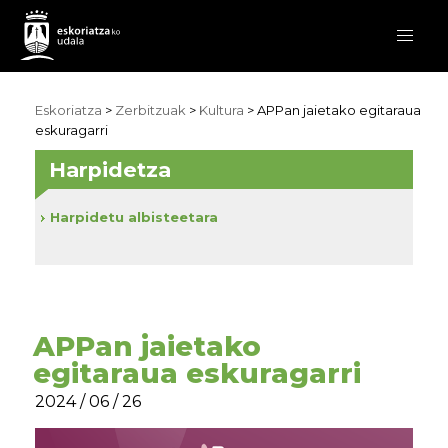
Eskoriatza
>
Zerbitzuak
>
Kultura
> APPan jaietako egitaraua
eskuragarri
Harpidetza
Harpidetu albisteetara
APPan jaietako
egitaraua eskuragarri
2024 / 06 / 26