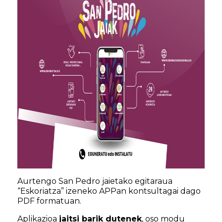
Aurtengo San Pedro jaietako egitaraua
“Eskoriatza” izeneko APPan kontsultagai dago
PDF formatuan.
Aplikazioa
jaitsi barik dutenek
, oso modu