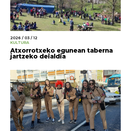
2026 / 03 / 12
KULTURA
Atxorrotxeko egunean taberna
jartzeko deialdia