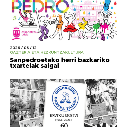
2026 / 06 / 12
GAZTERIA ETA HEZKUNTZA
KULTURA
Sanpedroetako herri bazkariko
txartelak salgai