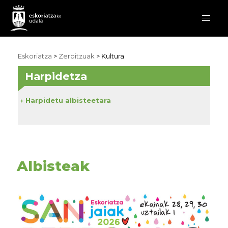
Eskoriatza
>
Zerbitzuak
>
Kultura
Harpidetza
Harpidetu albisteetara
Albisteak