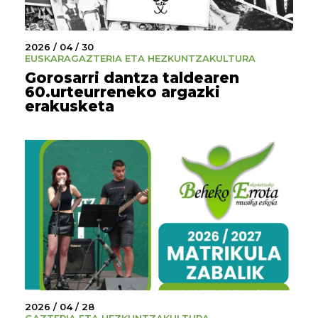
2026 / 04 / 30
EUSKARA
GAZTERIA ETA HEZKUNTZA
KULTURA
Gorosarri dantza taldearen
60.urteurreneko argazki
erakusketa
2026 / 04 / 28