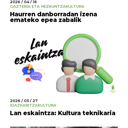
2026 / 04 / 16
GAZTERIA ETA HEZKUNTZA
KULTURA
Haurren danborradan izena
emateko epea zabalik
2026 / 03 / 27
IDAZKARITZA
KULTURA
Lan eskaintza: Kultura teknikaria