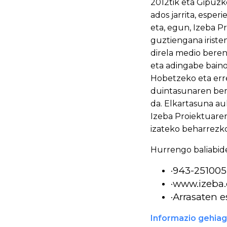
2012tik eta Gipuz
ados jarrita, espe
eta, egun, Izeba P
guztiengana iriste
direla medio beren
eta adingabe baino
Hobetzeko eta erre
duintasunaren ber
da. Elkartasuna au
Izeba Proiektuare
izateko beharrezkoa
Hurrengo baliabid
·943-251005
·www.izeba
·Arrasaten e
Informazio gehia