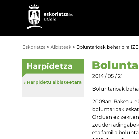
Eskoriatza
>
Albisteak
> Boluntarioak behar dira IZ
Bolunta
Harpidetza
2014 / 05 / 21
Harpidetu albisteetara
Boluntarioak beha
2009an, Baketik-ek
boluntarioak eskat
Orduan ez zekiten 
zeuden adingabeko 
eta familia bolunta