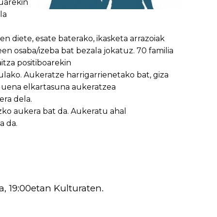
uarekin
la
n diete, esate baterako, ikasketa arrazoiak
en osaba/izeba bat bezala jokatuz. 70 familia
itza positiboarekin
ako. Aukeratze harrigarrienetako bat, giza
duena elkartasuna aukeratzea
era dela.
ko aukera bat da. Aukeratu ahal
a da.
a, 19:00etan Kulturaten.