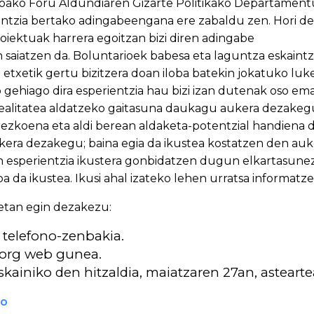
koako Foru Aldundiaren Gizarte Politikako Departament
rientzia bertako adingabeengana ere zabaldu zen. Hori de
roiektuak harrera egoitzan bizi diren adingabe
n saiatzen da. Boluntarioek babesa eta laguntza eskaintze
 etxetik gertu bizitzera doan iloba batekin jokatuko luke
 gehiago dira esperientzia hau bizi izan dutenak oso ema
alitatea aldatzeko gaitasuna daukagu aukera dezakegul
ezkoena eta aldi berean aldaketa-potentzial handiena 
kera dezakegu; baina egia da ikustea kostatzen den auk
n esperientzia ikustera gonbidatzen dugun elkartasunez
 da ikustea. Ikusi ahal izateko lehen urratsa informatze
etan egin dezakezu:
 telefono-zenbakia.
.org web gunea.
skainiko den hitzaldia, maiatzaren 27an, astearte
go