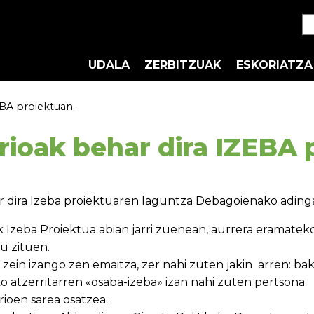
UDALA
ZERBITZUAK
ESKORIATZA
EBA proiektuan.
rioak behar dira IZEBA 
r dira Izeba proiektuaren laguntza Debagoienako ading
 Izeba Proiektua abian jarri zuenean, aurrera eramatek
u zituen.
zein izango zen emaitza, zer nahi zuten jakin arren: bak
atzerritarren «osaba-izeba» izan nahi zuten pertsona
rioen sarea osatzea.