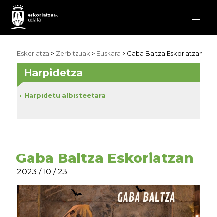
Eskoriatza
>
Zerbitzuak
>
Euskara
> Gaba Baltza Eskoriatzan
Harpidetza
Harpidetu albisteetara
Gaba Baltza Eskoriatzan
2023 / 10 / 23