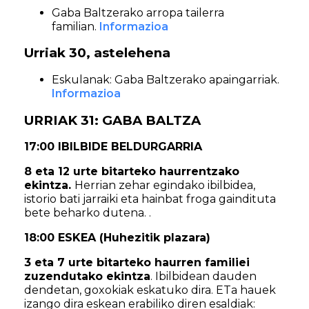
Gaba Baltzerako arropa tailerra
familian.
Informazioa
Urriak 30, astelehena
Eskulanak: Gaba Baltzerako apaingarriak.
Informazioa
URRIAK 31: GABA BALTZA
17:00 IBILBIDE BELDURGARRIA
8 eta 12 urte bitarteko haurrentzako
ekintza.
Herrian zehar egindako ibilbidea,
istorio bati jarraiki eta hainbat froga gaindituta
bete beharko dutena. .
18:00 ESKEA (Huhezitik plazara)
3 eta 7 urte bitarteko haurren familiei
zuzendutako ekintza
. Ibilbidean dauden
dendetan, goxokiak eskatuko dira. ETa hauek
izango dira eskean erabiliko diren esaldiak: