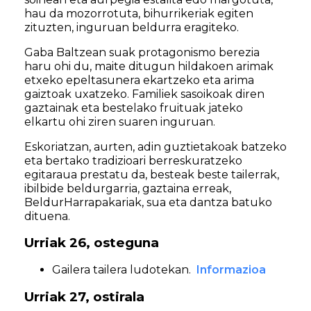
hau da mozorrotuta, bihurrikeriak egiten
zituzten, inguruan beldurra eragiteko.
Gaba Baltzean suak protagonismo berezia
haru ohi du, maite ditugun hildakoen arimak
etxeko epeltasunera ekartzeko eta arima
gaiztoak uxatzeko. Familiek sasoikoak diren
gaztainak eta bestelako fruituak jateko
elkartu ohi ziren suaren inguruan.
Eskoriatzan, aurten, adin guztietakoak batzeko
eta bertako tradizioari berreskuratzeko
egitaraua prestatu da, besteak beste tailerrak,
ibilbide beldurgarria, gaztaina erreak,
BeldurHarrapakariak, sua eta dantza batuko
dituena.
Urriak 26, osteguna
Gailera tailera ludotekan.
Informazioa
Urriak 27, ostirala