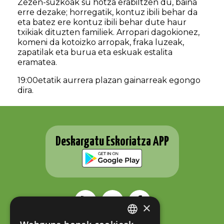
Zezen-suzkoak su hotza erabiltzen du, baina
erre dezake; horregatik, kontuz ibili behar da
eta batez ere kontuz ibili behar dute haur
txikiak dituzten familiek. Arropari dagokionez,
komeni da kotoizko arropak, fraka luzeak,
zapatilak eta burua eta eskuak estalita
eramatea.
19:00etatik aurrera plazan gainarreak egongo
dira.
Deskargatu Eskoriatza APP
×