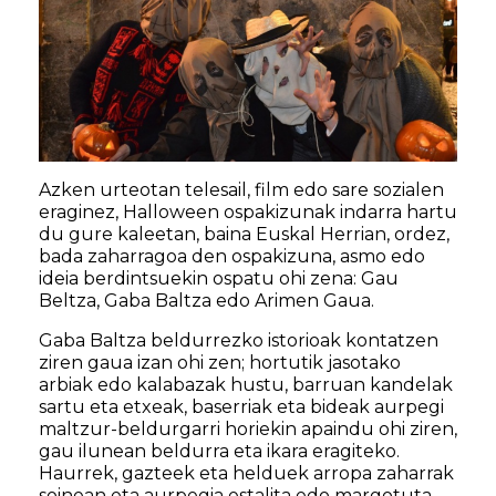
Azken urteotan telesail, film edo sare sozialen
eraginez, Halloween ospakizunak indarra hartu
du gure kaleetan, baina Euskal Herrian, ordez,
bada zaharragoa den ospakizuna, asmo edo
ideia berdintsuekin ospatu ohi zena: Gau
Beltza, Gaba Baltza edo Arimen Gaua.
Gaba Baltza beldurrezko istorioak kontatzen
ziren gaua izan ohi zen; hortutik jasotako
arbiak edo kalabazak hustu, barruan kandelak
sartu eta etxeak, baserriak eta bideak aurpegi
maltzur-beldurgarri horiekin apaindu ohi ziren,
gau ilunean beldurra eta ikara eragiteko.
Haurrek, gazteek eta helduek arropa zaharrak
soinean eta aurpegia estalita edo margotuta,