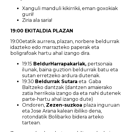
Xanguli manduli kikirrikii, eman goxokiak
gurii!
Ziria ala saria!
19:00 EKITALDIA PLAZAN
19:00etatik aurrera, plazan, norbere beldurrak
idazteko edo marrazteko paperak eta
boligrafoak hartu ahal izango dira.
19:15
BeldurHarrapakariak,
pertsonaia
ilunak, baina guztion beldurrak batu eta
sutan erretzeko ardura dutenak.
19:30
Beldurrak Sutara
eta Gaba
Baltzeko dantzak (dantzen amaierako
zatia herrikoia izango da eta nahi dutenek
parte-hartu ahal izango dute)
Ondoren,
Zezen-suzkoa
plaza inguruan
eta Jose Arana kalean ibiliko dena,
rotondatik Bolibarko bidera arteko
tartean.