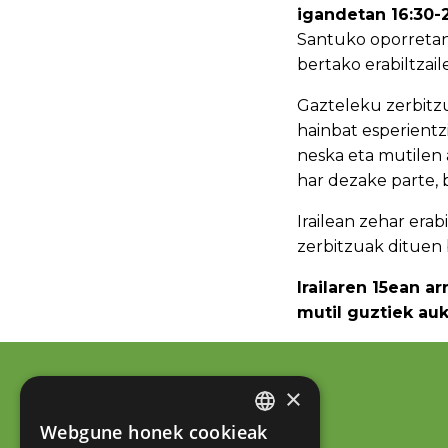
igandetan 16:30-
Santuko oporretan 
bertako erabiltzail
Gazteleku zerbitz
hainbat esperientzi
neska eta mutilen 
har dezake parte, 
Irailean zehar erab
zerbitzuak dituen 
Irailaren 15ean a
mutil guztiek auk
×
Webgune honek cookieak
BASQUE