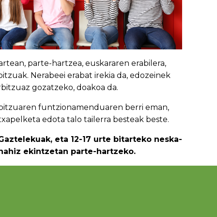
artean, parte-hartzea, euskararen erabilera,
itzuak. Nerabeei erabat irekia da, edozeinek
rbitzuaz gozatzeko, doakoa da.
, zerbitzuaren funtzionamenduaren berri eman,
xapelketa edota talo tailerra besteak beste.
Gaztelekuak, eta 12-17 urte bitarteko neska-
nahiz ekintzetan parte-hartzeko.