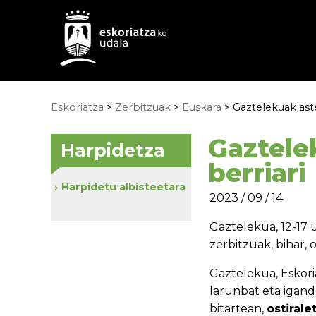
Eskoriatza
>
Zerbitzuak
>
Euskara
> Gaztelekuak aste
Gaztele
Harpidetza
berriari
Harpidetu albisteetara
2023 / 09 / 14
Gaztelekua, 12-17
zerbitzuak, bihar, o
Gaztelekua, Eskori
larunbat eta igande
bitartean,
ostirale