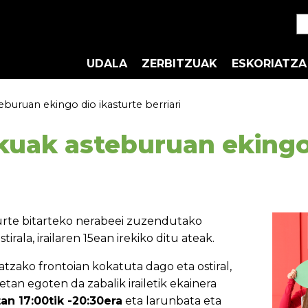
UDALA
ZERBITZUAK
ESKORIATZA
buruan ekingo dio ikasturte berriari
kuak asteburuan ekingo 
 urte bitarteko nerabeei zuzendutako
stirala, irailaren 15ean irekiko ditu ateak.
atzako frontoian kokatuta dago eta ostiral,
tan egoten da zabalik irailetik ekainera
tan 17:00tik -20:30era
eta larunbata eta