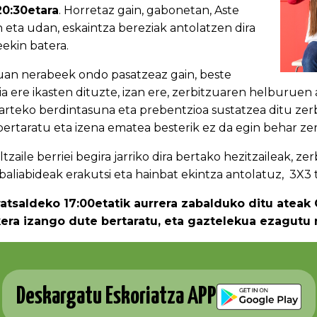
20:30etara
. Horretaz gain, gabonetan, Aste
eta udan, eskaintza bereziak antolatzen dira
eekin batera.
uan nerabeek ondo pasatzeaz gain, beste
a ere ikasten dituzte, izan ere, zerbitzuaren helburuen 
arteko berdintasuna eta prebentzioa sustatzea ditu zerb
bertaratu eta izena ematea besterik ez da egin behar ze
iltzaile berriei begira jarriko dira bertako hezitzaileak
baliabideak erakutsi eta hainbat ekintza antolatuz, 3X3 t
rratsaldeko 17:00etatik aurrera zabalduko ditu ateak 
era izango dute bertaratu, eta gaztelekua ezagutu 
Deskargatu Eskoriatza APP