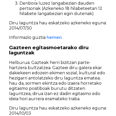
Denbora luzez langabezian dauden
pertsonak (Azkeneko 18 hilabeteetan 12
hilabete langabezian egin dutenak)
Diru laguntza hau eskatzeko azkeneko eguna:
2014/07/30
Informazio guztia
hemen
.
Gazteen egitasmoetarako diru
laguntzak
Helburua: Gazteak herri bizitzan parte-
hartzera bultzatzea. Gazteei diru galera ekar
dakiekeen edozein ekimen sozial, kultural edo
hezigarri antolatzeko diru laguntza ematea;
hau da, sormen ekintza edo izaera horretako
egitasmo positiboak burutu ditzaten
laguntzea, dirua izan ez dadin egitasmo edo
ideia hori aurrera eramateko traba.
Diru laguntza hau eskatzeko azkeneko eguna:
2014/10/03