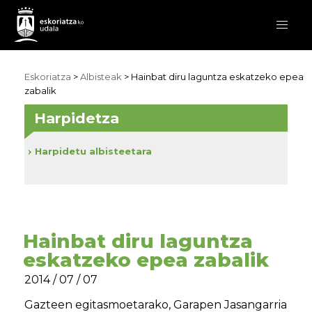
Eskoriatza
>
Albisteak
> Hainbat diru laguntza eskatzeko epea
zabalik
Harpidetza
Harpidetu albisteetara
Hainbat diru laguntza
eskatzeko epea zabalik
2014 / 07 / 07
Gazteen egitasmoetarako, Garapen Jasangarria