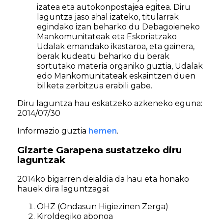
izatea eta autokonpostajea egitea. Diru
laguntza jaso ahal izateko, titularrak
egindako izan beharko du Debagoieneko
Mankomunitateak eta Eskoriatzako
Udalak emandako ikastaroa, eta gainera,
berak kudeatu beharko du berak
sortutako materia organiko guztia, Udalak
edo Mankomunitateak eskaintzen duen
bilketa zerbitzua erabili gabe.
Diru laguntza hau eskatzeko azkeneko eguna:
2014/07/30
Informazio guztia
hemen
.
Gizarte Garapena sustatzeko diru
laguntzak
2014ko bigarren deialdia da hau eta honako
hauek dira laguntzagai:
OHZ (Ondasun Higiezinen Zerga)
Kiroldegiko abonoa