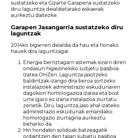
sustatzeko eta Gizarte Garapena sustatzeko
diru laguntza deialdietarako eskaerak
aurkeztu daitezke.
Garapen Jasangarria sustatzeko diru
laguntzak
2014ko bigarren deialdia da hau eta honako
hauek dira laguntzagai:
Energia berriztagarri sistemak ezarri diren
ondasun higiezinekiko subjetu pasiboa
izatea OHZen. Laguntza jasotzeko
baldintzak izango dira beroa sortzeko
instalazioek administrazio eskudunaren
dagokion homologazioa izatea eta bost
urte igaro ez izana instalazioa ziurtatu
zenetik. Diru laguntza jaso ahal izateko
administrazio eskudunak emandako
homologazio ziurtagiria aurkeztu
beharko da.
Hiri hondakin solidoak batzeagatik
ordaintzen den tasan subjetu pasiboa