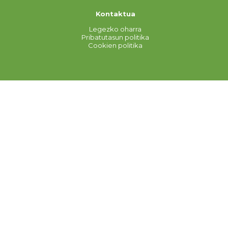
Kontaktua
Legezko oharra
Pribatutasun politika
Cookien politika