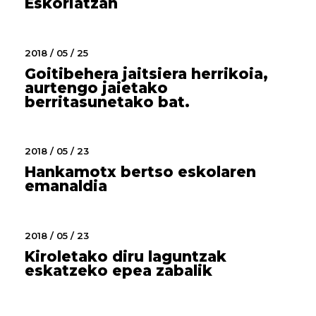
Eskoriatzan
2018 / 05 / 25
Goitibehera jaitsiera herrikoia,
aurtengo jaietako
berritasunetako bat.
2018 / 05 / 23
Hankamotx bertso eskolaren
emanaldia
2018 / 05 / 23
Kiroletako diru laguntzak
eskatzeko epea zabalik