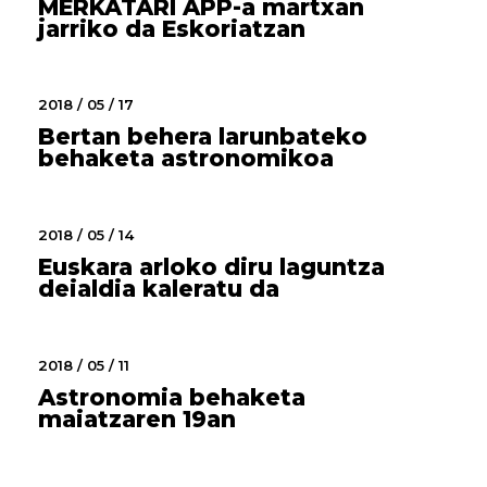
MERKATARI APP-a martxan
jarriko da Eskoriatzan
2018 / 05 / 17
Bertan behera larunbateko
behaketa astronomikoa
2018 / 05 / 14
Euskara arloko diru laguntza
deialdia kaleratu da
2018 / 05 / 11
Astronomia behaketa
maiatzaren 19an