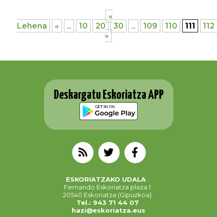
«
Lehena
«
...
10
20
30
...
109
110
111
112
»
Deskargatu Eskoriatza APP
ESKORIATZAKO UDALA
Fernando Eskoriatza plaza 1
20540 Eskoriatza (Gipuzkoa)
Tel.: 943 71 44 07
hazi@eskoriatza.eus