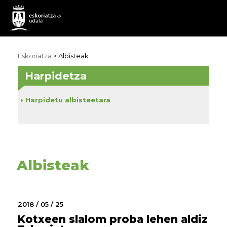
Eskoriatza
>
Albisteak
Harpidetza
Harpidetu albisteetara
Albisteak
2018 / 05 / 25
Kotxeen slalom proba lehen aldiz