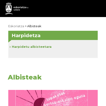
Eskoriatza
>
Albisteak
Harpidetza
Harpidetu albisteetara
Albisteak