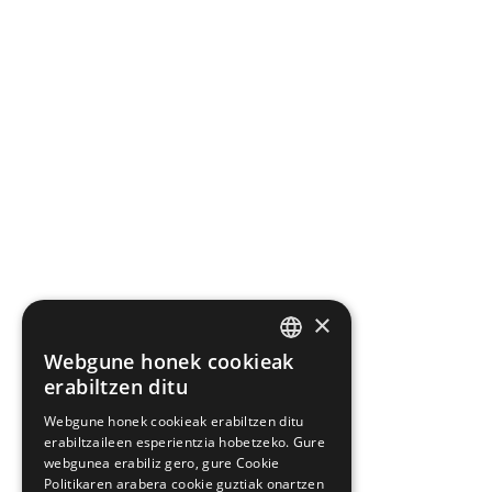
×
Webgune honek cookieak
BASQUE
erabiltzen ditu
SPANISH
Webgune honek cookieak erabiltzen ditu
erabiltzaileen esperientzia hobetzeko. Gure
webgunea erabiliz gero, gure Cookie
Politikaren arabera cookie guztiak onartzen