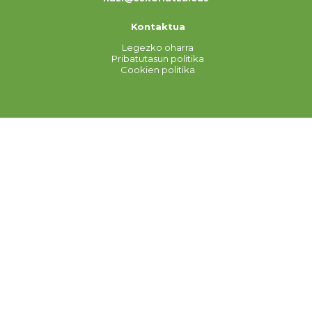
Kontaktua
Legezko oharra
Pribatutasun politika
Cookien politika