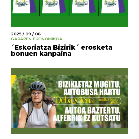
2025 / 09 / 08
GARAPEN EKONOMIKOA
´Eskoriatza Bizirik´ erosketa
bonuen kanpaina