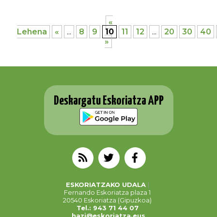
«
Lehena
«
...
8
9
10
11
12
...
20
30
40
»
Deskargatu Eskoriatza APP
ESKORIATZAKO UDALA
Fernando Eskoriatza plaza 1
20540 Eskoriatza (Gipuzkoa)
Tel.: 943 71 44 07
hazi@eskoriatza.eus