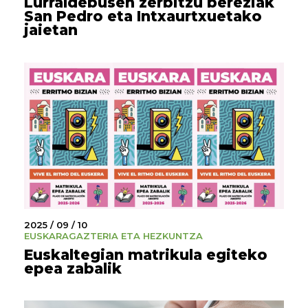
Lurraldebusen zerbitzu bereziak
San Pedro eta Intxaurtxuetako
jaietan
2025 / 09 / 10
EUSKARA
GAZTERIA ETA HEZKUNTZA
Euskaltegian matrikula egiteko
epea zabalik