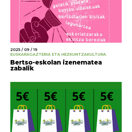
2025 / 09 / 19
EUSKARA
GAZTERIA ETA HEZKUNTZA
KULTURA
Bertso-eskolan izenematea
zabalik