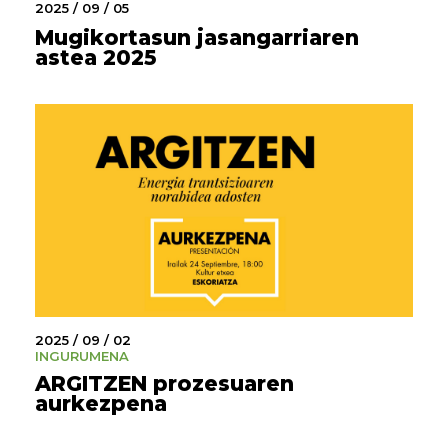
2025 / 09 / 05
Mugikortasun jasangarriaren
astea 2025
2025 / 09 / 02
INGURUMENA
ARGITZEN prozesuaren
aurkezpena