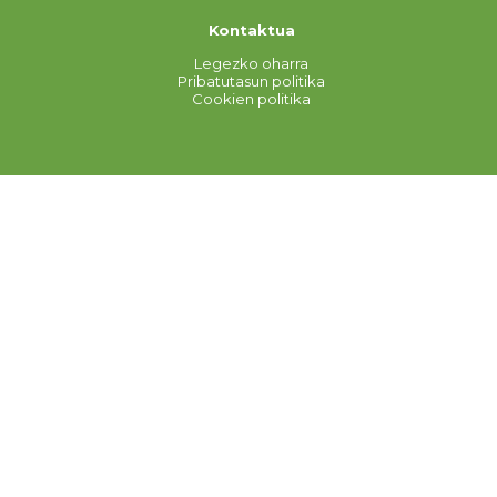
Kontaktua
Legezko oharra
Pribatutasun politika
Cookien politika