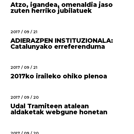
Atzo, igandea, omenaldia jaso
zuten herriko jubilatuek
2017 / 09 / 21
ADIERAZPEN INSTITUZIONALA:
Catalunyako erreferenduma
2017 / 09 / 21
2017ko iraileko ohiko plenoa
2017 / 09 / 20
Udal Tramiteen atalean
aldaketak webgune honetan
2017 / 09 / 20