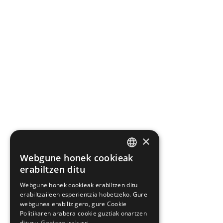
×
Webgune honek cookieak
BASQUE
erabiltzen ditu
SPANISH
Webgune honek cookieak erabiltzen ditu
erabiltzaileen esperientzia hobetzeko. Gure
webgunea erabiliz gero, gure Cookie
Politikaren arabera cookie guztiak onartzen
dituzu.
Gehiago irakurri