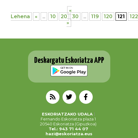
«
Lehena
«
...
10
20
30
...
119
120
121
122
»
Deskargatu Eskoriatza APP
ESKORIATZAKO UDALA
Fernando Eskoriatza plaza 1
20540 Eskoriatza (Gipuzkoa)
Tel.: 943 71 44 07
hazi@eskoriatza.eus