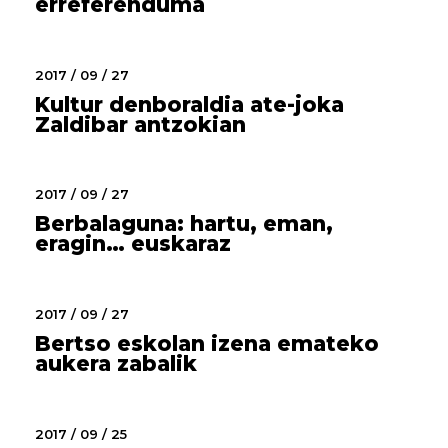
erreferenduma
2017 / 09 / 27
Kultur denboraldia ate-joka
Zaldibar antzokian
2017 / 09 / 27
Berbalaguna: hartu, eman,
eragin… euskaraz
2017 / 09 / 27
Bertso eskolan izena emateko
aukera zabalik
2017 / 09 / 25