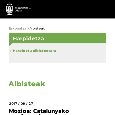
Eskoriatza
>
Albisteak
Harpidetza
Harpidetu albisteetara
Albisteak
2017 / 09 / 27
Mozioa: Catalunyako