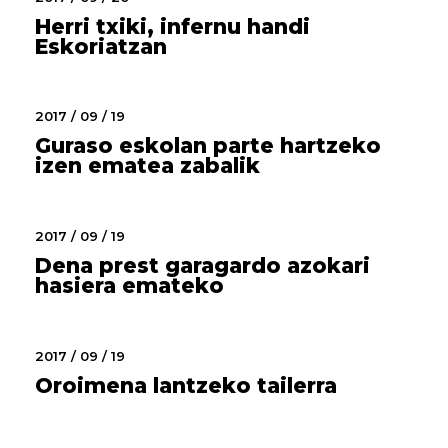
Herri txiki, infernu handi
Eskoriatzan
2017 / 09 / 19
Guraso eskolan parte hartzeko
izen ematea zabalik
2017 / 09 / 19
Dena prest garagardo azokari
hasiera emateko
2017 / 09 / 19
Oroimena lantzeko tailerra