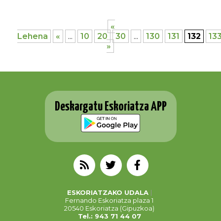
«
Lehena
«
...
10
20
30
...
130
131
132
13
»
Deskargatu Eskoriatza APP
ESKORIATZAKO UDALA
Fernando Eskoriatza plaza 1
20540 Eskoriatza (Gipuzkoa)
Tel.: 943 71 44 07