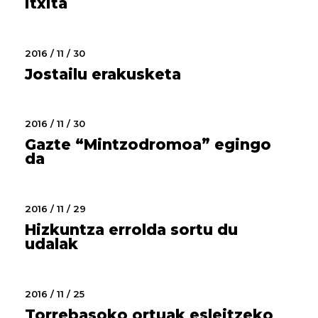
itxita
2016 / 11 / 30
Jostailu erakusketa
2016 / 11 / 30
Gazte “Mintzodromoa” egingo
da
2016 / 11 / 29
Hizkuntza errolda sortu du
udalak
2016 / 11 / 25
Torrebasoko ortuak esleitzeko