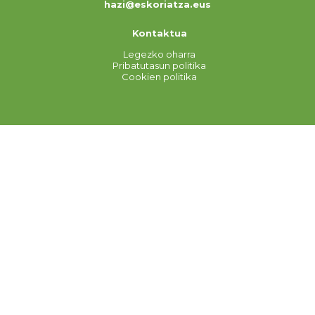
hazi@eskoriatza.eus
Kontaktua
Legezko oharra
Pribatutasun politika
Cookien politika