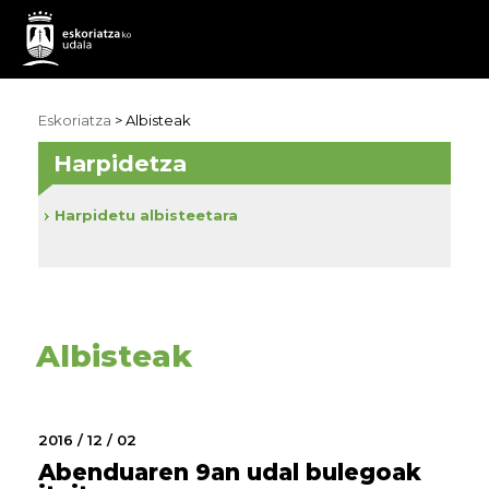
Eskoriatza
>
Albisteak
Harpidetza
Harpidetu albisteetara
Albisteak
2016 / 12 / 02
Abenduaren 9an udal bulegoak