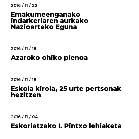
2016 / 11 / 22
Emakumeenganako
indarkeriaren aurkako
Nazioarteko Eguna
2016 / 11 / 18
Azaroko ohiko plenoa
2016 / 11 / 18
Eskola kirola, 25 urte pertsonak
hezitzen
2016 / 11 / 04
Eskoriatzako I. Pintxo lehiaketa